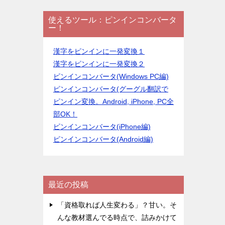
使えるツール：ピンインコンバータ
ー！
漢字をピンインに一発変換１
漢字をピンインに一発変換２
ピンインコンバータ(Windows PC編)
ピンインコンバータ(グーグル翻訳で
ピンイン変換。Android, iPhone, PC全
部OK！
ピンインコンバータ(iPhone編)
ピンインコンバータ(Android編)
最近の投稿
「資格取れば人生変わる」？甘い。そ
んな教材選んでる時点で、詰みかけて