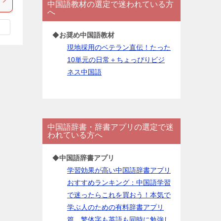
中国語教材の選定で迷われている方
ー
へ
◆
お奨め中国語教材
現地採用のベテラン直伝！たった
10単元の日常＋ちょっぴりビジ
ネス中国語
中国語辞書・辞書アプリの選定で迷
われている方へ
◆
中国語辞書アプリ
学習効果が高い中国語辞書アプリ
おすすめランキング：中国語学習
で迷ったらこれを買おう！本気で
学ぶ人のための有料辞書アプリ
篇。繁体字も英語も同時に勉強し