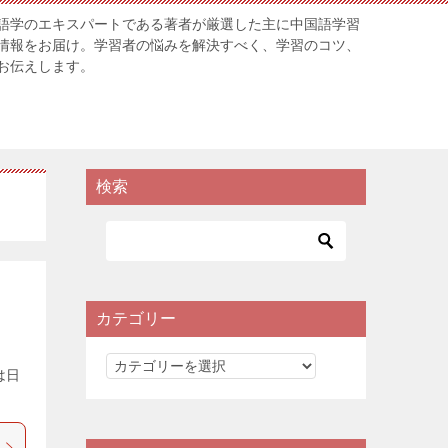
語学のエキスパートである著者が厳選した主に中国語学習
情報をお届け。学習者の悩みを解決すべく、学習のコツ、
お伝えします。
検索
カテゴリー
カ
は日
テ
ゴ
リ