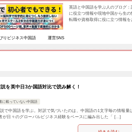
英語と中国語を学ぶ人のブログ：
に役立つ情報や現地中国から生の
転職や資格取得に役に立つ情報を
ぴりビジネス中国語
運営SNS
演説を英中日3か国語対比で読み解く！
書に載っていない中国語
説で中国語を学ぶ。対訳で気づいたのは、中国語の1文字毎の情報量
者が日々のグローバルビジネス経験をベースに編み出した「 […]
続きを読む