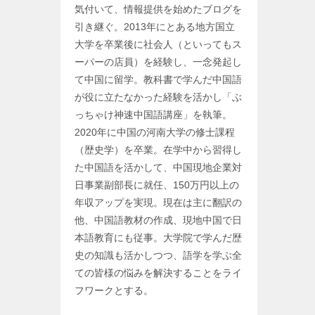
気付いて、情報提供を始めたブログを
引き継ぐ。2013年にとある地方国立
大学を卒業後に社会人（といってもス
ーパーの店員）を経験し、一念発起し
て中国に留学。教科書で学んだ中国語
が役に立たなかった経験を活かし「ぶ
っちゃけ神速中国語講座」を執筆。
2020年に中国の河南大学の修士課程
（歴史学）を卒業。在学中から習得し
た中国語を活かして、中国現地企業対
日事業副部長に就任、150万円以上の
年収アップを実現。現在は主に翻訳の
他、中国語教材の作成、現地中国で日
本語教育にも従事。大学院で学んだ歴
史の知識も活かしつつ、語学を学ぶ全
ての皆様の悩みを解決することをライ
フワークとする。