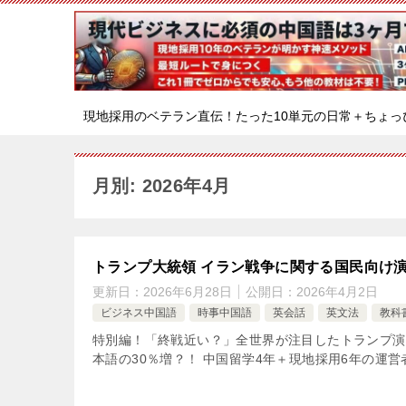
現地採用のベテラン直伝！たった10単元の日常＋ちょっ
月別: 2026年4月
トランプ大統領 イラン戦争に関する国民向け
更新日：
2026年6月28日
公開日：
2026年4月2日
ビジネス中国語
時事中国語
英会話
英文法
教科
特別編！「終戦近い？」全世界が注目したトランプ演
本語の30％増？！ 中国留学4年＋現地採用6年の運営