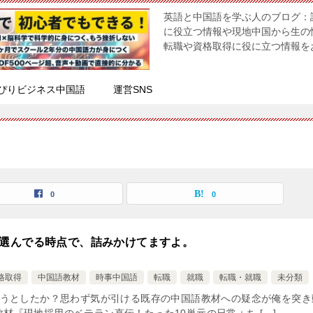
英語と中国語を学ぶ人のブログ：
に役立つ情報や現地中国から生の
転職や資格取得に役に立つ情報を
ぴりビジネス中国語
運営SNS
0
0
選んでる時点で、詰みかけてますよ。
格取得
中国語教材
時事中国語
転職
就職
転職・就職
未分類
うとしたか？思わず気が引ける既存の中国語教材への疑念が俺を突き