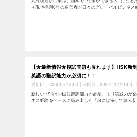
元総理通訳に学ぶ、語学で “仕事ができる人” にな
＋現地採用6年の運営者が日々のグローバルビジネス経
【★最新情報★模試問題も見れます】HSK新制度
英語の翻訳能力が必須に！！
更新日：
2026年6月28日
公開日：
2025年12月18日
新しいHSKは中国語翻訳能力が必須、より実践力が必
ネス経験をベースに編み出した「AIには決して読み切