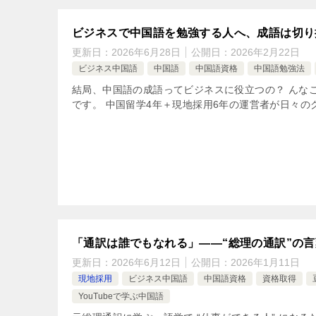
ビジネスで中国語を勉強する人へ、成語は切り
更新日：
2026年6月28日
公開日：
2026年2月22日
ビジネス中国語
中国語
中国語資格
中国語勉強法
結局、中国語の成語ってビジネスに役立つの？ んな
です。 中国留学4年＋現地採用6年の運営者が日々のグ
「通訳は誰でもなれる」――“総理の通訳”の
更新日：
2026年6月12日
公開日：
2026年1月11日
現地採用
ビジネス中国語
中国語資格
資格取得
YouTubeで学ぶ中国語