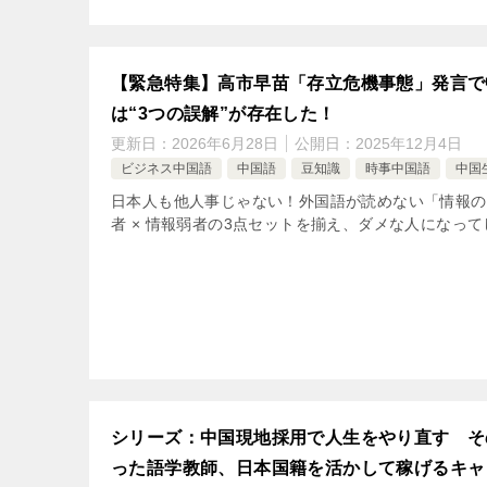
【緊急特集】高市早苗「存立危機事態」発言で
は“3つの誤解”が存在した！
更新日：
2026年6月28日
公開日：
2025年12月4日
ビジネス中国語
中国語
豆知識
時事中国語
中国
日本人も他人事じゃない！外国語が読めない「情報の
者 × 情報弱者の3点セットを揃え、ダメな人になって
シリーズ：中国現地採用で人生をやり直す その3
った語学教師、日本国籍を活かして稼げるキャリ