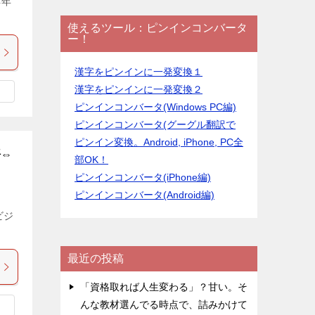
4年
使えるツール：ピンインコンバータ
ー！
漢字をピンインに一発変換１
漢字をピンインに一発変換２
ピンインコンバータ(Windows PC編)
ピンインコンバータ(グーグル翻訳で
ピンイン変換。Android, iPhone, PC全
語⇔
部OK！
ピンインコンバータ(iPhone編)
ピンインコンバータ(Android編)
ビジ
最近の投稿
「資格取れば人生変わる」？甘い。そ
んな教材選んでる時点で、詰みかけて