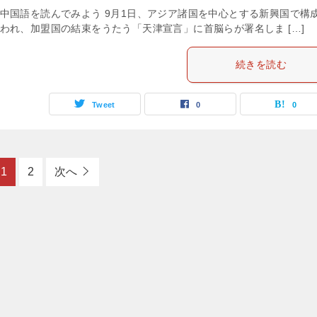
中国語を読んでみよう 9月1日、アジア諸国を中心とする新興国で構
われ、加盟国の結束をうたう「天津宣言」に首脳らが署名しま […]
続きを読む
Tweet
0
0
1
2
次へ