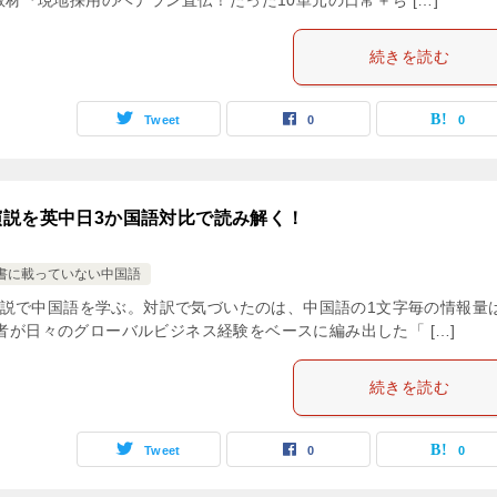
教材『現地採用のベテラン直伝！たった10単元の日常＋ち […]
続きを読む
Tweet
0
0
演説を英中日3か国語対比で読み解く！
書に載っていない中国語
説で中国語を学ぶ。対訳で気づいたのは、中国語の1文字毎の情報量
者が日々のグローバルビジネス経験をベースに編み出した「 […]
続きを読む
Tweet
0
0