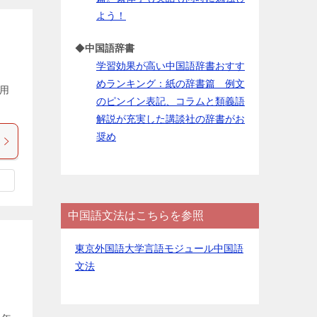
よう！
◆
中国語辞書
学習効果が高い中国語辞書おすす
めランキング：紙の辞書篇 例文
用
のピンイン表記、コラムと類義語
解説が充実した講談社の辞書がお
奨め
中国語文法はこちらを参照
東京外国語大学言語モジュール中国語
文法