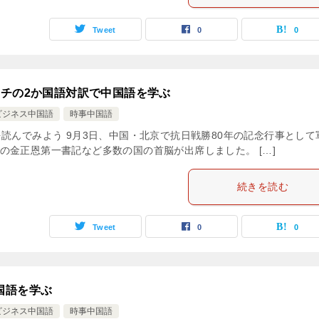
Tweet
0
0
ーチの2か国語対訳で中国語を学ぶ
ビジネス中国語
時事中国語
読んでみよう 9月3日、中国・北京で抗日戦勝80年の記念行事として
金正恩第一書記など多数の国の首脳が出席しました。 […]
続きを読む
Tweet
0
0
国語を学ぶ
ビジネス中国語
時事中国語