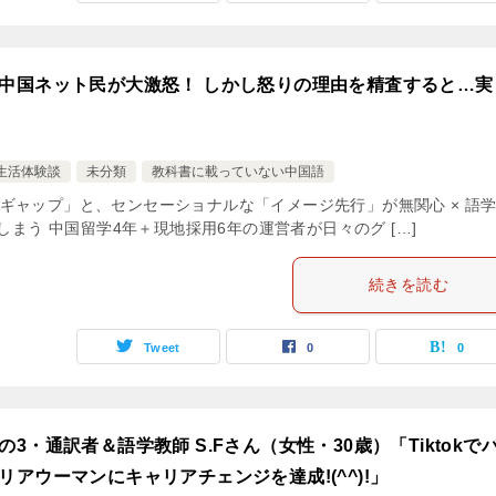
中国ネット民が大激怒！ しかし怒りの理由を精査すると…実
生活体験談
未分類
教科書に載っていない中国語
ギャップ」と、センセーショナルな「イメージ先行」が無関心 × 語
しまう 中国留学4年＋現地採用6年の運営者が日々のグ […]
続きを読む
Tweet
0
0
・通訳者＆語学教師 S.Fさん（女性・30歳）「Tiktokで
アウーマンにキャリアチェンジを達成!(^^)!」