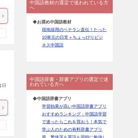
中国語教材の選定で迷われている方
ー
へ
◆
お奨め中国語教材
現地採用のベテラン直伝！たった
10単元の日常＋ちょっぴりビジ
ネス中国語
中国語辞書・辞書アプリの選定で迷
われている方へ
は日
◆
中国語辞書アプリ
学習効果が高い中国語辞書アプリ
おすすめランキング：中国語学習
で迷ったらこれを買おう！本気で
学ぶ人のための有料辞書アプリ
篇。繁体字も英語も同時に勉強し