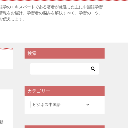
語学のエキスパートである著者が厳選した主に中国語学習
情報をお届け。学習者の悩みを解決すべく、学習のコツ、
お伝えします。
検索
カテゴリー
カ
テ
ゴ
動
リ