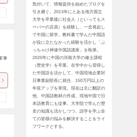
気付いて、情報提供を始めたブログを
引き継ぐ。2013年にとある地方国立
大学を卒業後に社会人（といってもス
ーパーの店員）を経験し、一念発起し
て中国に留学。教科書で学んだ中国語
が役に立たなかった経験を活かし「ぶ
っちゃけ神速中国語講座」を執筆。
2020年に中国の河南大学の修士課程
軍事
（歴史学）を卒業。在学中から習得し
た中国語を活かして、中国現地企業対
日事業副部長に就任、150万円以上の
年収アップを実現。現在は主に翻訳の
他、中国語教材の作成、現地中国で日
本語教育にも従事。大学院で学んだ歴
史の知識も活かしつつ、語学を学ぶ全
ての皆様の悩みを解決することをライ
フワークとする。