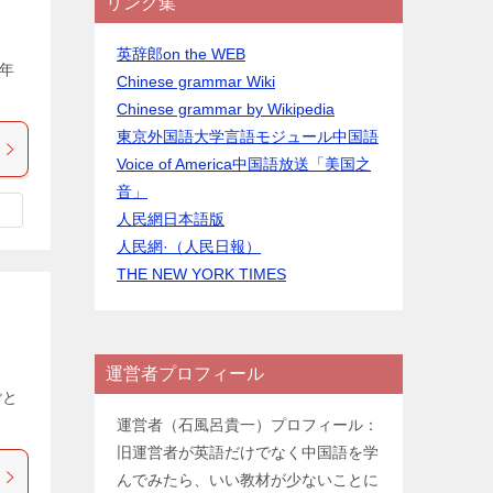
リンク集
英辞郎on the WEB
年
Chinese grammar Wiki
Chinese grammar by Wikipedia
東京外国語大学言語モジュール中国語
Voice of America中国語放送「美国之
音」
人民網日本語版
人民網·（人民日報）
THE NEW YORK TIMES
運営者プロフィール
ごと
運営者（石風呂貴一）プロフィール：
旧運営者が英語だけでなく中国語を学
んでみたら、いい教材が少ないことに