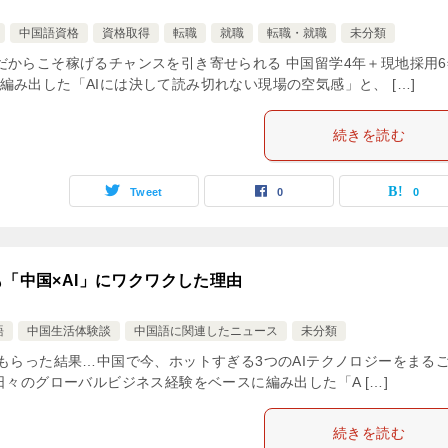
中国語資格
資格取得
転職
就職
転職・就職
未分類
だからこそ稼げるチャンスを引き寄せられる 中国留学4年＋現地採用6
み出した「AIには決して読み切れない現場の空気感」と、 […]
続きを読む
Tweet
0
0
も「中国×AI」にワクワクした理由
語
中国生活体験談
中国語に関連したニュース
未分類
もらった結果…中国で今、ホットすぎる3つのAIテクノロジーをまる
日々のグローバルビジネス経験をベースに編み出した「A […]
続きを読む