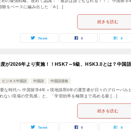
るための最強戦略。改めて認識：「通訳は誰でもなれる！！」 中国留学
験をベースに編み出した「A […]
続きを読む
Tweet
0
0
が2026年より実施！！HSK7～9級、HSK3.0とは？中国
ビジネス中国語
中国語
中国語資格
要な時代へ 中国留学4年＋現地採用6年の運営者が日々のグローバル
れない現場の空気感」と、「学習効率を極限まで高める最 […]
続きを読む
Tweet
0
0