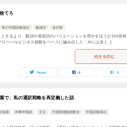
捨てろ
私の中国語勉強法
勉強法
未分類
ことするより、動詞や形容詞のバリエーションを増やすほうが100倍有
ローバルビジネス経験をベースに編み出した「AIには決 […]
続きを読む
Tweet
0
0
言葉で、私の通訳戦略を再定義した話
豆知識
時事中国語
文法
中国関連動画配信
中国語勉強法