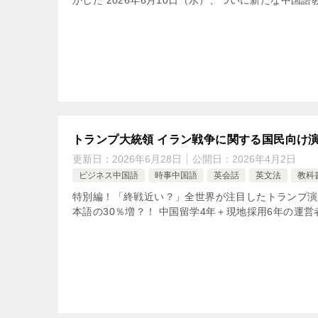
かした 2026年6月10日（水）、ついに新たな中国語
トランプ大統領 イラン戦争に関する国民向け
更新日：
2026年6月28日
公開日：
2026年4月2日
ビジネス中国語
時事中国語
英会話
英文法
教科
特別編！「終戦近い？」全世界が注目したトランプ演
本語の30％増？！ 中国留学4年＋現地採用6年の運営