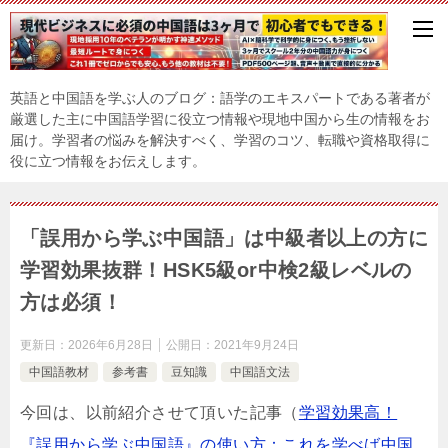
英語と中国語を学ぶ人のブログ：語学のエキスパートである著者が
厳選した主に中国語学習に役立つ情報や現地中国から生の情報をお
届け。学習者の悩みを解決すべく、学習のコツ、転職や資格取得に
役に立つ情報をお伝えします。
「誤用から学ぶ中国語」は中級者以上の方に
学習効果抜群！HSK5級or中検2級レベルの
方は必須！
更新日：
2026年6月28日
公開日：
2021年9月24日
中国語教材
参考書
豆知識
中国語文法
今回は、以前紹介させて頂いた記事（
学習効果高！
『誤用から学ぶ中国語』の使い方：これを学べば中国