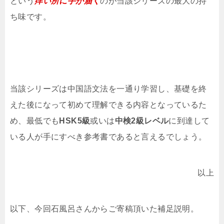
という
痒い所に手が届く
のが当該シリーズの最大の持
ち味です。
当該シリーズは中国語文法を一通り学習し、基礎を終
えた後になって初めて理解できる内容となっているた
め、最低でも
HSK5級
或いは
中検2級レベル
に到達して
いる人が手にすべき参考書であると言えるでしょう。
以上
以下、今回石風呂さんからご寄稿頂いた補足説明。