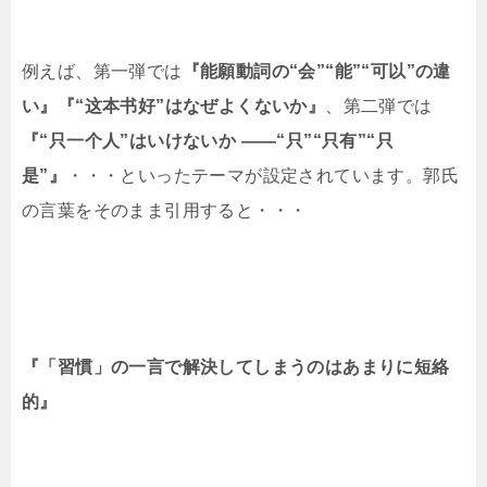
例えば、第一弾では
『能願動詞の
“会”“能”“可以”
の違
い』『
“这本书好”
はなぜよくないか』
、第二弾では
『
“只一个人”
はいけないか
——
“只”“只有”“只
是”
』
・・・といったテーマが設定されています。郭氏
の言葉をそのまま引用すると・・・
『「習慣」の一言で解決してしまうのはあまりに短絡
的』