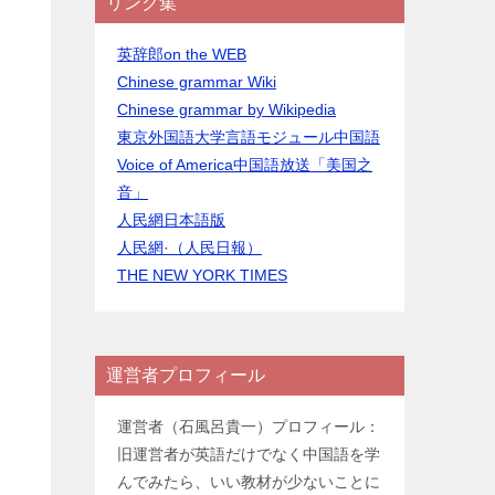
リンク集
英辞郎on the WEB
Chinese grammar Wiki
Chinese grammar by Wikipedia
東京外国語大学言語モジュール中国語
Voice of America中国語放送「美国之
音」
人民網日本語版
人民網·（人民日報）
THE NEW YORK TIMES
運営者プロフィール
運営者（石風呂貴一）プロフィール：
旧運営者が英語だけでなく中国語を学
んでみたら、いい教材が少ないことに