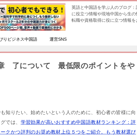
英語と中国語を学ぶ人のブログ：
に役立つ情報や現地中国から生の
転職や資格取得に役に立つ情報を
ぴりビジネス中国語
運営SNS
章 了について 最低限のポイントをや
でも知りたい、始めたいという人のために、初心者の皆様に向
ログでは、
学習効果が高いおすすめ中国語教材ランキング：評
ニークかつ評判のお奨め教材上位５つをご紹介。もう教材選び