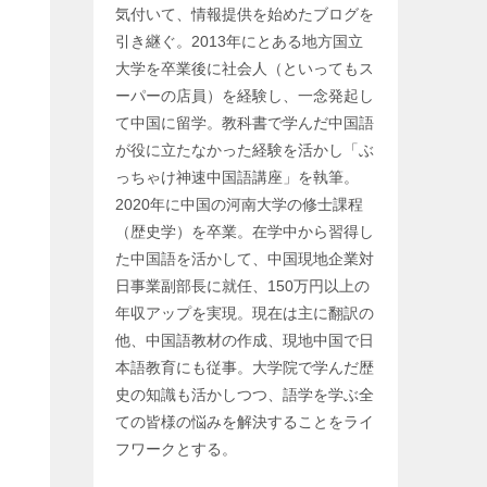
気付いて、情報提供を始めたブログを
引き継ぐ。2013年にとある地方国立
大学を卒業後に社会人（といってもス
ーパーの店員）を経験し、一念発起し
て中国に留学。教科書で学んだ中国語
が役に立たなかった経験を活かし「ぶ
っちゃけ神速中国語講座」を執筆。
2020年に中国の河南大学の修士課程
（歴史学）を卒業。在学中から習得し
た中国語を活かして、中国現地企業対
日事業副部長に就任、150万円以上の
年収アップを実現。現在は主に翻訳の
他、中国語教材の作成、現地中国で日
本語教育にも従事。大学院で学んだ歴
史の知識も活かしつつ、語学を学ぶ全
ての皆様の悩みを解決することをライ
フワークとする。