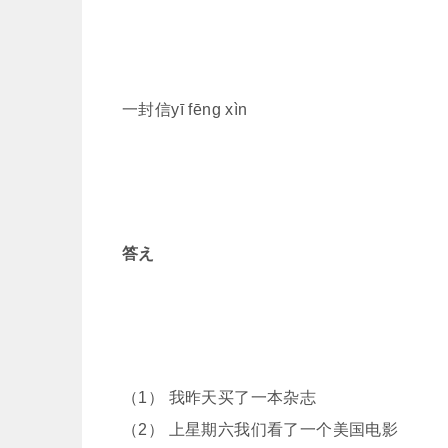
一封信yī fēng xìn
答え
（1） 我昨天买了一本杂志
（2） 上星期六我们看了一个美国电影