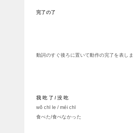
完了の了
動詞のすぐ後ろに置いて動作の完了を表
我 吃 了 / 没 吃
wǒ chī le / méi chī
食べた/食べなかった