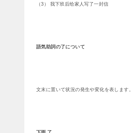
（3） 我下班后给家人写了一封信
語気助詞の了について
文末に置いて状況の発生や変化を表します
下雨 了