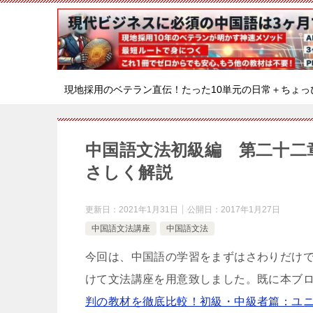
現地採用のベテラン直伝！たった10単元の日常＋ちょっ
中国語文法初級編 第二十二
さしく解説
更新日：
2021年1月31日
公開日：
2017年1月27日
中国語文法講座
中国語文法
今回は、中国語の学習をまずはさわりだけ
けて文法講座を用意致しました。既に本ブ
判の教材を徹底比較！初級・中級者篇：ユ