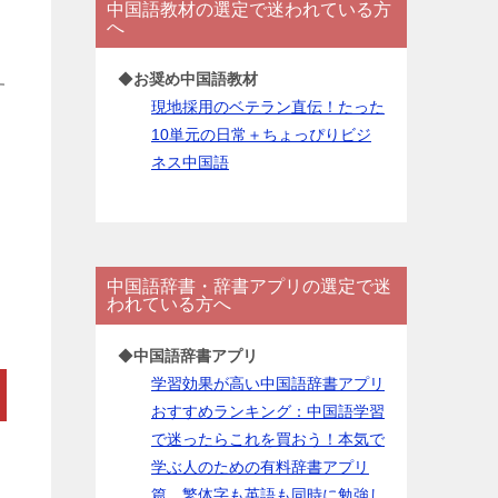
中国語教材の選定で迷われている方
ー
へ
◆
お奨め中国語教材
す
現地採用のベテラン直伝！たった
10単元の日常＋ちょっぴりビジ
ネス中国語
中国語辞書・辞書アプリの選定で迷
われている方へ
◆
中国語辞書アプリ
学習効果が高い中国語辞書アプリ
おすすめランキング：中国語学習
で迷ったらこれを買おう！本気で
学ぶ人のための有料辞書アプリ
篇。繁体字も英語も同時に勉強し