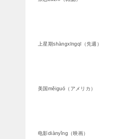
上星期shàngxīngqī（先週）
美国měiguó（アメリカ）
电影diànyǐng（映画）