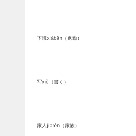
下班xiàbān（退勤）
写xiě（書く）
家人jiārén（家族）