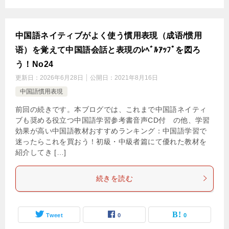
中国語ネイティブがよく使う慣用表現（成语/惯用
语）を覚えて中国語会話と表現のﾚﾍﾞﾙｱｯﾌﾟを図ろ
う！No24
更新日：
2026年6月28日
公開日：
2021年8月16日
中国語慣用表現
前回の続きです。本ブログでは、これまで中国語ネイティ
ブも奨める役立つ中国語学習参考書音声CD付 の他、学習
効果が高い中国語教材おすすめランキング：中国語学習で
迷ったらこれを買おう！初級・中級者篇にて優れた教材を
紹介してき […]
続きを読む
Tweet
0
0