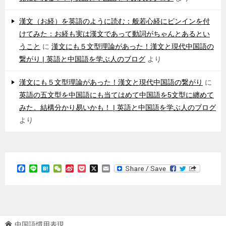
漢文（お経）を英語のように読む：般若心経にピンインを付
けてみた：お経も実は漢文であって動詞がちゃんとあるとい
うこと
に
漢文にも５文型理論があった！漢文と現代中国語の
繋がり | 英語と中国語を学ぶ人のブログ
より
漢文にも５文型理論があった！漢文と現代中国語の繋がり
に
英語の五文型を中国語にも当てはめて中国語を5文型に纏めて
みた。結構分かり易いかも！ | 英語と中国語を学ぶ人のブログ
より
F
L
H
W
S
P
X
E
a
i
a
e
i
o
m
c
n
t
C
n
c
a
e
e
e
h
a
k
i
b
n
a
W
e
l
o
a
t
e
t
o
i
k
b
中国語慣用表現