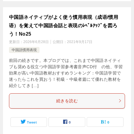
中国語ネイティブがよく使う慣用表現（成语/惯用
语）を覚えて中国語会話と表現のﾚﾍﾞﾙｱｯﾌﾟを図ろ
う！No25
更新日：
2026年6月28日
公開日：
2021年9月17日
中国語慣用表現
前回の続きです。本ブログでは、これまで中国語ネイティ
ブも奨める役立つ中国語学習参考書音声CD付 の他、学習
効果が高い中国語教材おすすめランキング：中国語学習で
迷ったらこれを買おう！初級・中級者篇にて優れた教材を
紹介してき […]
続きを読む
Tweet
0
0