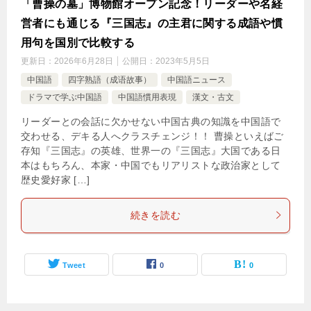
「曹操の墓」博物館オープン記念！リーダーや名経
営者にも通じる『三国志』の主君に関する成語や慣
用句を国別で比較する
更新日：
2026年6月28日
公開日：
2023年5月5日
中国語
四字熟語（成语故事）
中国語ニュース
ドラマで学ぶ中国語
中国語慣用表現
漢文・古文
リーダーとの会話に欠かせない中国古典の知識を中国語で
交わせる、デキる人へクラスチェンジ！！ 曹操といえばご
存知『三国志』の英雄、世界一の『三国志』大国である日
本はもちろん、本家・中国でもリアリストな政治家として
歴史愛好家 […]
続きを読む
Tweet
0
0