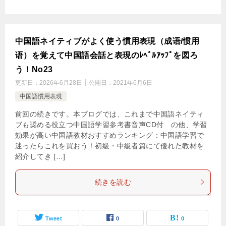
中国語ネイティブがよく使う慣用表現（成语/惯用
语）を覚えて中国語会話と表現のﾚﾍﾞﾙｱｯﾌﾟを図ろ
う！No23
更新日：
2026年6月28日
公開日：
2021年6月6日
中国語慣用表現
前回の続きです。本ブログでは、これまで中国語ネイティ
ブも奨める役立つ中国語学習参考書音声CD付 の他、学習
効果が高い中国語教材おすすめランキング：中国語学習で
迷ったらこれを買おう！初級・中級者篇にて優れた教材を
紹介してき […]
続きを読む
Tweet
0
0