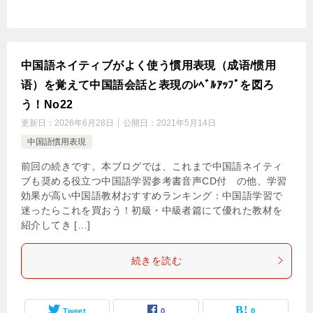
中国語ネイティブがよく使う慣用表現（成语/惯用
语）を覚えて中国語会話と表現のﾚﾍﾞﾙｱｯﾌﾟを図ろ
う！No22
更新日：
2026年6月28日
公開日：
2021年5月14日
中国語慣用表現
前回の続きです。本ブログでは、これまで中国語ネイティ
ブも奨める役立つ中国語学習参考書音声CD付 の他、学習
効果が高い中国語教材おすすめランキング：中国語学習で
迷ったらこれを買おう！初級・中級者篇にて優れた教材を
紹介してき […]
続きを読む
Tweet
0
0