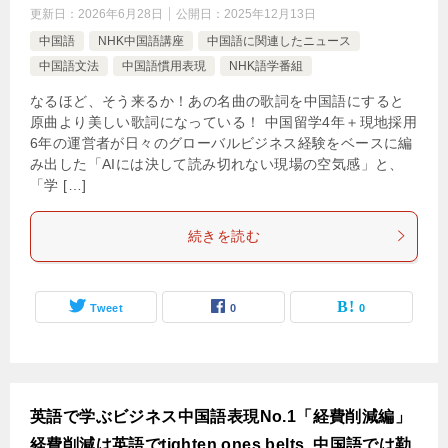
更新日：
2026年6月28日
公開日：
2025年12月13日
中国語
NHK中国語講座
中国語に関連したニュース
中国語文法
中国語慣用表現
NHK語学番組
なるほど、そう来るか！あの名曲の歌詞を中国語にすると
原曲より美しい歌詞になっている！ 中国留学4年＋現地採用
6年の運営者が日々のグローバルビジネス経験をベースに編
み出した「AIには決して読み切れない現場の空気感」と、
「学 […]
続きを読む
Tweet
0
0
英語で学ぶビジネス中国語表現No.1「経費削減編」
経費削減は英語でtighten ones belts, 中国語では勒