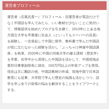
運営者プロフィール
運営者（石風呂貴一）プロフィール：旧運営者が英語だけで
なく中国語を学んでみたら、いい教材が少ないことに気付い
て、情報提供を始めたブログを引き継ぐ。2013年にとある地
方国立大学を卒業後に社会人（といってもスーパーの店員）
を経験し、一念発起して中国に留学。教科書で学んだ中国語
が役に立たなかった経験を活かし「ぶっちゃけ神速中国語講
座」を執筆。2020年に中国の河南大学の修士課程（歴史学）
を卒業。在学中から習得した中国語を活かして、中国現地企
業対日事業副部長に就任、150万円以上の年収アップを実現。
現在は主に翻訳の他、中国語教材の作成、現地中国で日本語
教育にも従事。大学院で学んだ歴史の知識も活かしつつ、語
学を学ぶ全ての皆様の悩みを解決することをライフワークと
する。