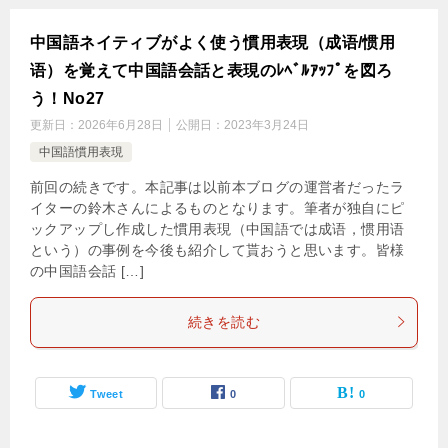
中国語ネイティブがよく使う慣用表現（成语/惯用
语）を覚えて中国語会話と表現のﾚﾍﾞﾙｱｯﾌﾟを図ろ
う！No27
更新日：
2026年6月28日
公開日：
2023年3月24日
中国語慣用表現
前回の続きです。本記事は以前本ブログの運営者だったラ
イターの鈴木さんによるものとなります。筆者が独自にピ
ックアップし作成した慣用表現（中国語では成语，惯用语
という）の事例を今後も紹介して貰おうと思います。皆様
の中国語会話 […]
続きを読む
Tweet
0
0