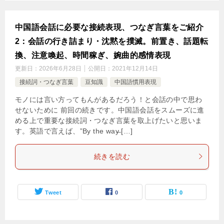
中国語会話に必要な接続表現、つなぎ言葉をご紹介
2：会話の行き詰まり・沈黙を撲滅。前置き、話題転
換、注意喚起、時間稼ぎ、婉曲的感情表現
更新日：
2026年6月28日
公開日：
2021年12月14日
接続詞・つなぎ言葉
豆知識
中国語慣用表現
モノには言い方ってもんがあるだろう！と会話の中で思わ
せないために 前回の続きです。中国語会話をスムーズに進
める上で重要な接続詞・つなぎ言葉を取上げたいと思いま
す。英語で言えば、”By the way̶ […]
続きを読む
Tweet
0
0