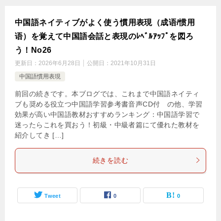
中国語ネイティブがよく使う慣用表現（成语/惯用
语）を覚えて中国語会話と表現のﾚﾍﾞﾙｱｯﾌﾟを図ろ
う！No26
更新日：
2026年6月28日
公開日：
2021年10月31日
中国語慣用表現
前回の続きです。本ブログでは、これまで中国語ネイティ
ブも奨める役立つ中国語学習参考書音声CD付 の他、学習
効果が高い中国語教材おすすめランキング：中国語学習で
迷ったらこれを買おう！初級・中級者篇にて優れた教材を
紹介してき […]
続きを読む
Tweet
0
0