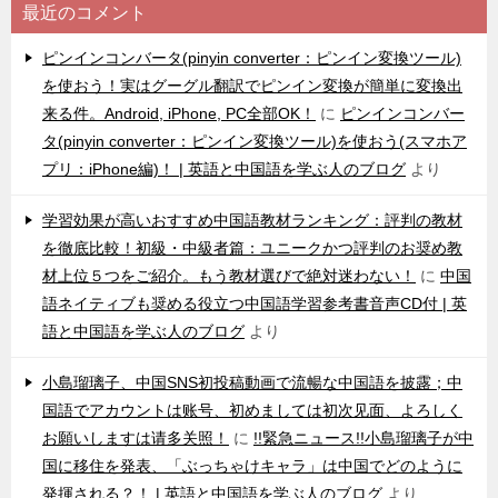
最近のコメント
ピンインコンバータ(pinyin converter：ピンイン変換ツール)
を使おう！実はグーグル翻訳でピンイン変換が簡単に変換出
来る件。Android, iPhone, PC全部OK！
に
ピンインコンバー
タ(pinyin converter：ピンイン変換ツール)を使おう(スマホア
プリ：iPhone編)！ | 英語と中国語を学ぶ人のブログ
より
学習効果が高いおすすめ中国語教材ランキング：評判の教材
を徹底比較！初級・中級者篇：ユニークかつ評判のお奨め教
材上位５つをご紹介。もう教材選びで絶対迷わない！
に
中国
語ネイティブも奨める役立つ中国語学習参考書音声CD付 | 英
語と中国語を学ぶ人のブログ
より
小島瑠璃子、中国SNS初投稿動画で流暢な中国語を披露；中
国語でアカウントは账号、初めましては初次见面、よろしく
お願いしますは请多关照！
に
!!緊急ニュース!!小島瑠璃子が中
国に移住を発表、「ぶっちゃけキャラ」は中国でどのように
発揮される？！ | 英語と中国語を学ぶ人のブログ
より