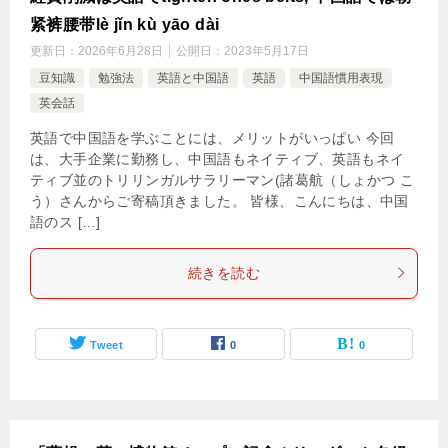
紧裤腰带lè jǐn kù yāo dài
更新日：
2026年6月28日
公開日：
2023年5月17日
豆知識
勉強法
英語と中国語
英語
中国語慣用表現
英会話
英語で中国語を学ぶことには、メリットがいっぱい 今回
は、大手企業に勤務し、中国語もネイティブ、英語もネイ
ティブ並のトリリンガルサラリーマン(諸葛航（しょかつ こ
う）さんからご寄稿頂きました。 皆様、こんにちは、中国
語のス […]
続きを読む
Tweet
0
0