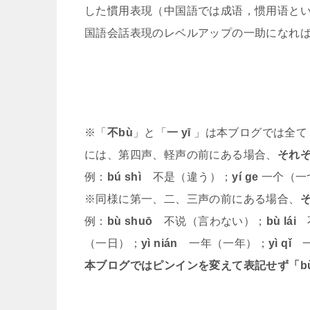
した慣用表現（中国語では成语，惯用语と
国語会話表現のレベルアップの一助になれ
※「
不bù
」と「
一 yī
」は本ブログでは全て
には、第四声、軽声の前にある場合、
それぞ
例：
bú shì
不是（違う）；
yí ge
一个（一
※同様に第一、二、三声の前にある場合、
例：
bù shuō
不说（言わない）；
bù lái
不
（一日）；
yì nián
一年（一年）；
yì qǐ
一
本ブログではピンインを変えて表記せず「b