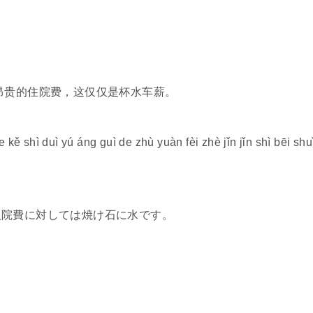
昂贵的住院费，这仅仅是杯水车薪。
le kě shì duì yú áng guì de zhù yuàn fèi zhè jǐn jǐn shì bēi shu
入院費に対しては焼け石に水です。