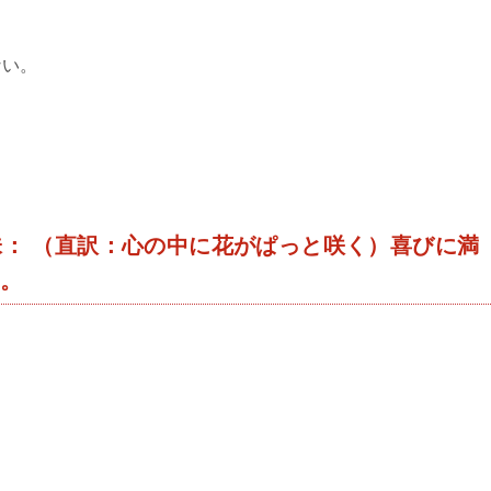
ない。
ng】意味： （直訳：心の中に花がぱっと咲く）喜びに満
い。
了