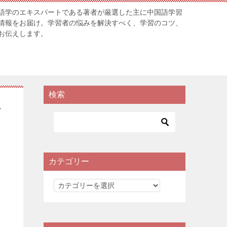
語学のエキスパートである著者が厳選した主に中国語学習
情報をお届け。学習者の悩みを解決すべく、学習のコツ、
お伝えします。
検索
語
カテゴリー
カ
テ
ゴ
リ