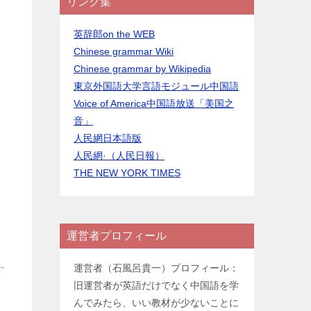
リンク集
英辞郎on the WEB
Chinese grammar Wiki
Chinese grammar by Wikipedia
東京外国語大学言語モジュール中国語
Voice of America中国語放送「美国之
音」
人民網日本語版
人民網·（人民日報）
THE NEW YORK TIMES
運営者プロフィール
運営者（石風呂貴一）プロフィール：
旧運営者が英語だけでなく中国語を学
んでみたら、いい教材が少ないことに