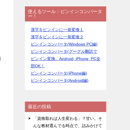
使えるツール：ピンインコンバータ
ー！
漢字をピンインに一発変換１
漢字をピンインに一発変換２
ピンインコンバータ(Windows PC編)
ピンインコンバータ(グーグル翻訳で
ピンイン変換。Android, iPhone, PC全
ǐ
部OK！
ピンインコンバータ(iPhone編)
ピンインコンバータ(Android編)
最近の投稿
「資格取れば人生変わる」？甘い。そ
んな教材選んでる時点で、詰みかけて