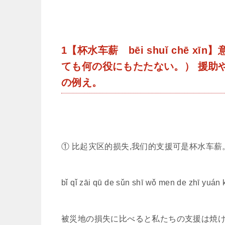
1【
杯水车薪 bēi shuǐ chē xīn
】
ても何の役にもたたない。） 援助
の例え。
① 比起灾区的损失,我们的支援可是杯水车薪
bǐ qǐ zāi qū de sǔn shī wǒ men de zhī yuán k
被災地の損失に比べると私たちの支援は焼