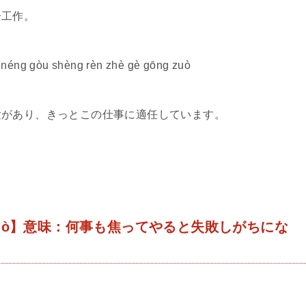
个工作。
án néng gòu shèng rèn zhè gè gōng zuò
験があり、きっとこの仕事に適任しています。
hū cuò】意味：何事も焦ってやると失敗しがちにな