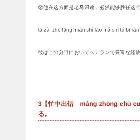
②他在这方面是老马识途，必然能够胜任这
tā zài zhè fāng miàn shì lǎo mǎ shì tú bì r
彼はこの分野においてベテランで豊富な経
3【忙中出错 máng zhōng c
る。