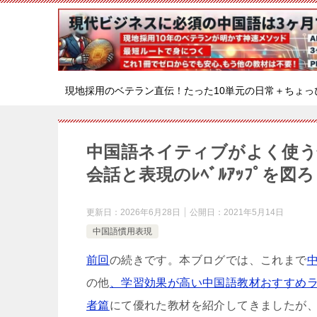
現地採用のベテラン直伝！たった10単元の日常＋ちょっ
中国語ネイティブがよく使う
会話と表現のﾚﾍﾞﾙｱｯﾌﾟを図ろ
更新日：
2026年6月28日
公開日：
2021年5月14日
中国語慣用表現
前回
の続きです。本ブログでは、これまで
の他
、学習効果が高い中国語教材おすすめ
者篇
にて優れた教材を紹介してきましたが