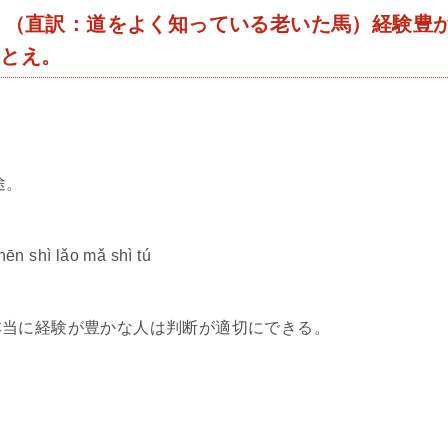
】意味： （直訳：道をよく知っている老いた馬）経験豊
たとえ。
途。
hēn shì lǎo mǎ shì tú
本当に経験が豊かな人は判断が適切にできる。