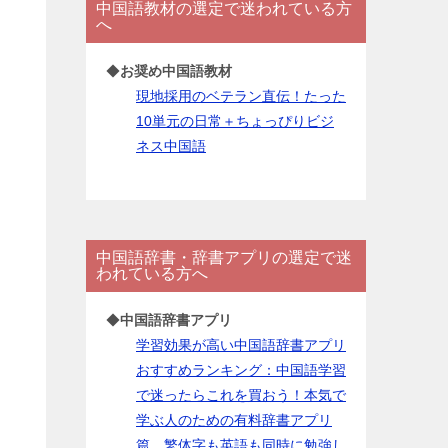
中国語教材の選定で迷われている方
ー
へ
◆
お奨め中国語教材
現地採用のベテラン直伝！たった
10単元の日常＋ちょっぴりビジ
ネス中国語
中国語辞書・辞書アプリの選定で迷
われている方へ
◆
中国語辞書アプリ
学習効果が高い中国語辞書アプリ
おすすめランキング：中国語学習
で迷ったらこれを買おう！本気で
学ぶ人のための有料辞書アプリ
篇。繁体字も英語も同時に勉強し