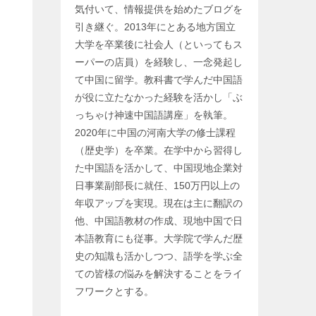
気付いて、情報提供を始めたブログを
引き継ぐ。2013年にとある地方国立
大学を卒業後に社会人（といってもス
ーパーの店員）を経験し、一念発起し
て中国に留学。教科書で学んだ中国語
が役に立たなかった経験を活かし「ぶ
っちゃけ神速中国語講座」を執筆。
2020年に中国の河南大学の修士課程
（歴史学）を卒業。在学中から習得し
た中国語を活かして、中国現地企業対
日事業副部長に就任、150万円以上の
年収アップを実現。現在は主に翻訳の
他、中国語教材の作成、現地中国で日
本語教育にも従事。大学院で学んだ歴
史の知識も活かしつつ、語学を学ぶ全
ての皆様の悩みを解決することをライ
フワークとする。