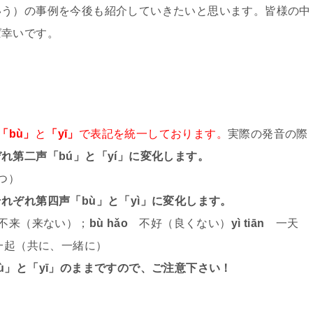
いう）の事例を今後も紹介していきたいと思います。皆様の中
ば幸いです。
「bù」
と
「yī」
で表記を統一しております。
実際の発音の際
れ第二声「bú」と「yí」に変化します。
つ）
それぞれ第四声「bù」と「yì」に変化します。
来（来ない）；
bù hǎo
不好（良くない）
yì tiān
一天
起（共に、一緒に）
ù」と「yī」のままですので、ご注意下さい！