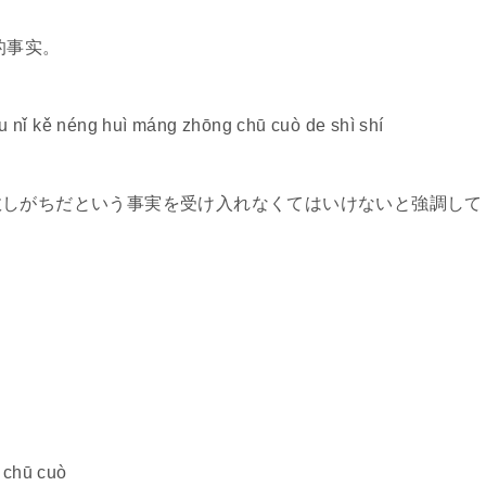
的事实。
hòu nǐ kě néng huì máng zhōng chū cuò de shì shí
敗しがちだという事実を受け入れなくてはいけないと強調して
ng chū cuò