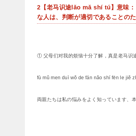
2【老马识途lǎo mǎ shí tú
な人は、判断が適切であることの
① 父母们对我的烦恼十分了解，真是老马识
fù mǔ men duì wǒ de fán nǎo shí fēn le jiě z
両親たちは私の悩みをよく知っています、