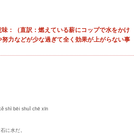
意味：（直訳：燃えている薪にコップで水をかけ
や努力などが少な過ぎて全く効果が上がらない事
。
ě shì bēi shuǐ chē xīn
け石に水だ。