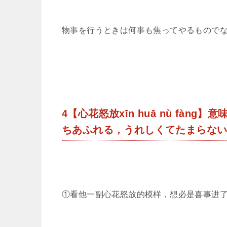
物事を行うときは何事も焦ってやるもので
4【心花怒放xīn huā nù fà
ちあふれる，うれしくてたまらな
①看他一副心花怒放的模样，想必是喜事进