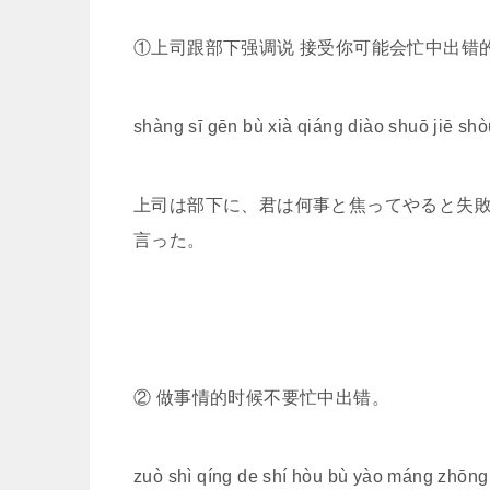
①上司跟部下强调说 接受你可能会忙中出错
shàng sī gēn bù xià qiáng diào shuō jiē s
上司は部下に、君は何事と焦ってやると失
言った。
② 做事情的时候不要忙中出错。
zuò shì qíng de shí hòu bù yào máng zhō