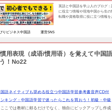
英語と中国語を学ぶ人のブログ：
に役立つ情報や現地中国から生の
転職や資格取得に役に立つ情報を
ぴりビジネス中国語
運営SNS
慣用表現（成语/惯用语）を覚えて中国
う！No22
中国語ネイティブも奨める役立つ中国語学習参考書音声CD付
ランキング：中国語学習で迷ったらこれを買おう！初級・中級
、ここでは教材に頼るだけでなく、独自にピックアップし作成