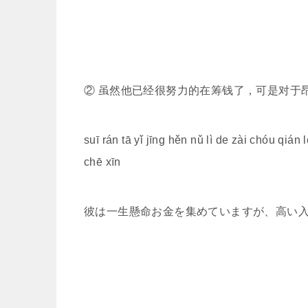
② 虽然他已经很努力的在筹钱了，可是对于
suī rán tā yǐ jīng hěn nǔ lì de zài chóu qián 
chē xīn
彼は一生懸命お金を集めていますが、高い