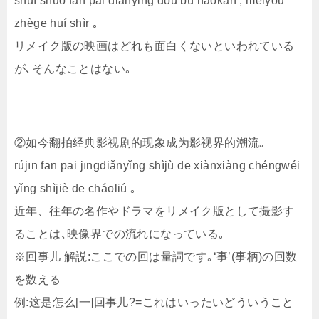
shuí shuō fān pāi diànyǐng dōu bù hǎokàn , méiyǒu
zhège huí shìr ｡
リメイク版の映画はどれも面白くないといわれている
が､そんなことはない｡
②如今翻拍经典影视剧的现象成为影视界的潮流｡
rújīn fān pāi jīngdiǎnyǐng shìjù de xiànxiàng chéngwéi
yǐng shìjiè de cháoliú ｡
近年、往年の名作やドラマをリメイク版として撮影す
ることは､映像界での流れになっている｡
※回事儿 解説:ここでの回は量詞です｡‘事’(事柄)の回数
を数える
例:这是怎么[一]回事儿?=これはいったいどういうこと