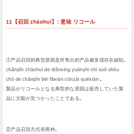
11【召回 zhàohuí】: 意味 リコール
①产品召回的典型原因是所售出的产品被发现存在缺陷｡
chǎnpǐn zhàohuí de diǎnxíng yuányīn shì suǒ shòu
chū de chǎnpǐn bèi fāxiàn cúnzài quēxiàn ｡
製品がリコールとなる典型的な原因は販売していた製
品に欠陥が見つかったことである｡
②产品召回方式有两种｡