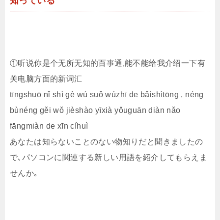
知っている
①听说你是个无所无知的百事通,能不能给我介绍一下有
关电脑方面的新词汇
tīngshuō nǐ shì gè wú suǒ wúzhī de bǎishìtōng , néng
bùnéng gěi wǒ jièshào yīxià yǒuguān diàn nǎo
fāngmiàn de xīn cíhuì
あなたは知らないことのない物知りだと聞きましたの
で､パソコンに関連する新しい用語を紹介してもらえま
せんか｡