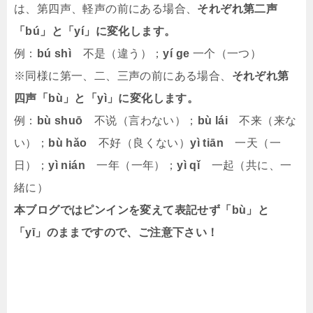
は、第四声、軽声の前にある場合、
それぞれ第二声
「bú」と「yí」に変化します。
例：
bú shì
不是（違う）；
yí ge
一个（一つ）
※同様に第一、二、三声の前にある場合、
それぞれ第
四声「bù」と「yì」に変化します。
例：
bù shuō
不说（言わない）；
bù lái
不来（来な
い）；
bù hǎo
不好（良くない）
yì tiān
一天（一
日）；
yì nián
一年（一年）；
yì qǐ
一起（共に、一
緒に）
本ブログではピンインを変えて表記せず「bù」と
「yī」のままですので、ご注意下さい！