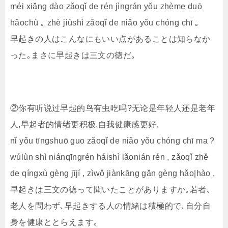
méi xiǎng dào zǎoqǐ de rén jìngrán yǒu zhème duō
hǎochù ｡ zhè jiùshì zǎoqǐ de niǎo yǒu chóng chī ｡
早起きの人はこんなにもいい点があることは知らなか
った｡まさに早起きは三文の徳だ｡
②你有听说过早起的鸟有虫吃吗?无论是年轻人还是老年
人,早起者的情绪更积极,自我健康感更好,
nǐ yǒu tīngshuō guo zǎoqǐ de niǎo yǒu chóng chī ma ?
wúlùn shì niánqīngrén háishì lǎonián rén , zǎoqǐ zhě
de qíngxù gèng jījí , zìwǒ jiànkāng gǎn gèng hǎo|hào ,
早起きは三文の徳って聞いたことがありますか｡若者､
老人を問わず､早起きする人の情緒は積極的で､自分自
身を健康ととらえます｡