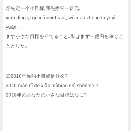
①先定一个小目标,我先挣它一亿元｡
xiān dìng yī gè xiǎomùbiāo , wǒ xiān zhèng tā yī yì
yuán ｡
ます小さな目標を立てること｡私はまず一億円を稼ぐこ
ととした｡
②2018年你的小目标是什么?
2018 nián nǐ de xiǎo mùbiāo shì shénme ?
2018年のあなたの小さな目標はなに?