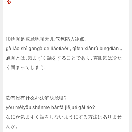
る
①尬聊是尴尬地聊天儿,气氛陷入冰点｡
gàliáo shì gāngà de liáotiāér , qìfēn xiànrù bīngdiǎn ｡
尬聊とは､気まずく話をすることであり､雰囲気は冷た
く固まってしまう｡
②有没有什么办法解决尬聊?
yǒu méiyǒu shénme bànfǎ jiějué gàliáo?
なにか気まずく話をしないようにする方法はありませ
んか。