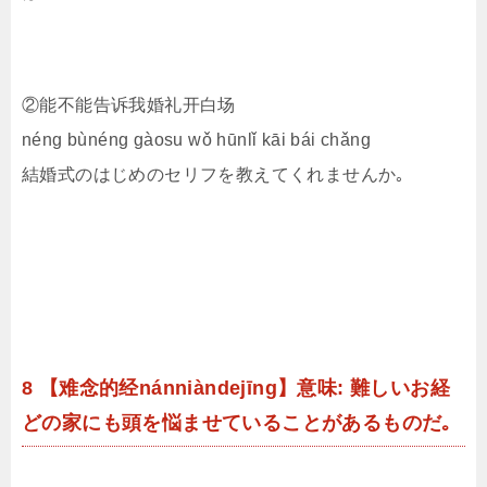
②能不能告诉我婚礼开白场
néng bùnéng gàosu wǒ hūnlǐ kāi bái chǎng
結婚式のはじめのセリフを教えてくれませんか｡
8 【难念的经nánniàndejīng】意味: 難しいお経
どの家にも頭を悩ませていることがあるものだ｡