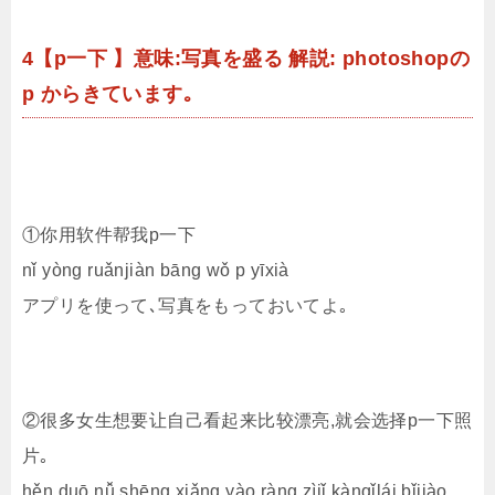
4【p一下 】意味:写真を盛る 解説: photoshopの
p からきています｡
①你用软件帮我p一下
nǐ yòng ruǎnjiàn bāng wǒ p yīxià
アプリを使って､写真をもっておいてよ｡
②很多女生想要让自己看起来比较漂亮,就会选择p一下照
片｡
hěn duō nǚ shēng xiǎng yào ràng zìjǐ kànqǐlái bǐjiào