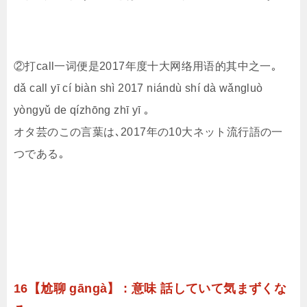
②打call一词便是2017年度十大网络用语的其中之一｡
dǎ call yī cí biàn shì 2017 niándù shí dà wǎngluò
yòngyǔ de qízhōng zhī yī ｡
オタ芸のこの言葉は､2017年の10大ネット流行語の一
つである｡
16【尬聊 gāngà】 : 意味 話していて気まずくな