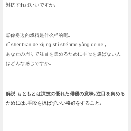
対抗すればいいですか｡
②你身边的戏精是什么样的呢｡
nǐ shēnbiān de xìjīng shì shénme yàng de ne ｡
あなたの周りで注目を集めるために手段を選ばない人
はどんな感じですか｡
解説:もともとは演技の優れた俳優の意味｡注目を集める
ためには､手段を択ばずいい格好をすること｡