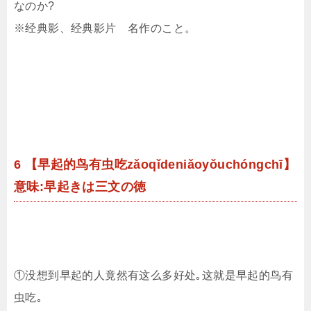
なのか?
※经典影、经典影片 名作のこと。
6 【早起的鸟有虫吃zǎoqǐdeniǎoyǒuchóngchī】
意味:早起きは三文の徳
①没想到早起的人竟然有这么多好处｡这就是早起的鸟有
虫吃｡