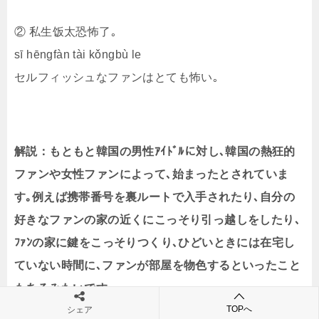
② 私生饭太恐怖了｡
sī hēngfàn tài kǒngbù le
セルフィッシュなファンはとても怖い｡
解説：もともと韓国の男性ｱｲﾄﾞﾙに対し､韓国の熱狂的
ファンや女性ファンによって､始まったとされていま
す｡例えば携帯番号を裏ルートで入手されたり､自分の
好きなファンの家の近くにこっそり引っ越しをしたり､
ﾌｧﾝの家に鍵をこっそりつくり､ひどいときには在宅し
ていない時間に､ファンが部屋を物色するといったこと
もあるみたいです。
TOPへ
シェア