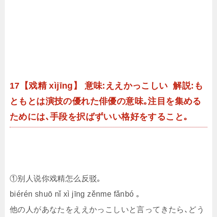
17【戏精 xìjīng】 意味:ええかっこしい 解説:も
ともとは演技の優れた俳優の意味｡注目を集める
ためには､手段を択ばずいい格好をすること｡
①别人说你戏精怎么反驳｡
biérén shuō nǐ xì jīng zěnme fǎnbó ｡
他の人があなたをええかっこしいと言ってきたら､どう