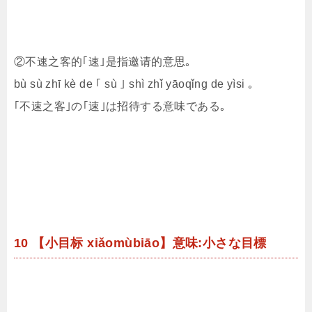
②不速之客的｢速｣是指邀请的意思｡
bù sù zhī kè de ｢ sù ｣ shì zhǐ yāoqǐng de yìsi ｡
｢不速之客｣の｢速｣は招待する意味である｡
10 【小目标 xiǎomùbiāo】意味:小さな目標