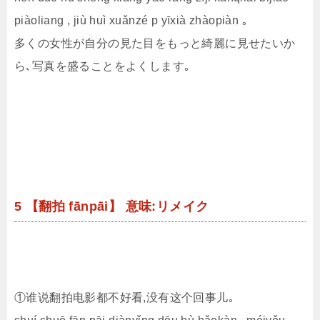
piàoliang , jiù huì xuǎnzé p yīxià zhàopiàn ｡
多くの女性が自分の見た目をもっと綺麗に見せたいか
ら､写真を盛ることをよくします｡
5 【翻拍 fānpāi】 意味:リメイク
①谁说翻拍电影都不好看,没有这个回事儿｡