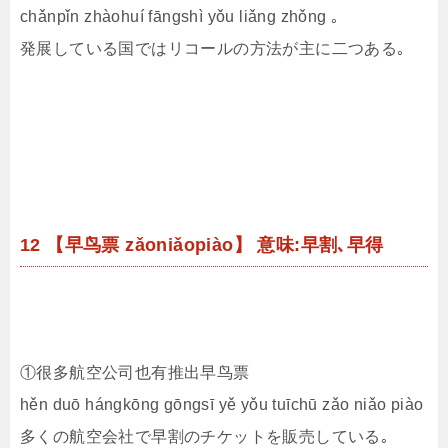
chǎnpǐn zhàohuí fāngshì yǒu liǎng zhǒng ｡
発展している国ではリコールの方法が主に二つある｡
12 【早鸟票 zǎoniǎopiào】 意味:早割､早得
①很多航空公司也有推出早鸟票
hěn duō hángkōng gōngsī yě yǒu tuīchū zǎo niǎo piào
多くの航空会社で早割のチケットを販売している｡