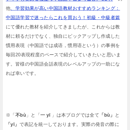
他
、学習効果が高い中国語教材おすすめランキング：
中国語学習で迷ったらこれを買おう！初級・中級者篇
にて優れた教材を紹介してきましたが、これからは教
材に頼るだけでなく、独自にピックアップし作成した
慣用表現（中国語では成语，惯用语という）の事例を
毎回20表現程度のペースで紹介していきたいと思いま
す。皆様の中国語会話表現のレベルアップの一助にな
れば幸いです。
※「
不bù
」と「
一 yī
」は本ブログでは全て
「bù」
と
「yī」
で表記を統一しております。実際の発音の際に