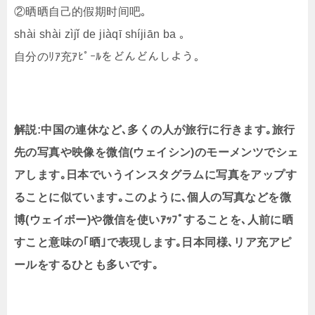
②晒晒自己的假期时间吧｡
shài shài zìjǐ de jiàqī shíjiān ba ｡
自分のﾘｱ充ｱﾋﾟｰﾙをどんどんしよう｡
解説:中国の連休など､多くの人が旅行に行きます｡旅行
先の写真や映像を微信(ウェイシン)のモーメンツでシェ
アします｡日本でいうインスタグラムに写真をアップす
ることに似ています｡このように､個人の写真などを微
博(ウェイボー)や微信を使いｱｯﾌﾟすることを､人前に晒
すこと意味の｢晒｣で表現します｡日本同様､リア充アピ
ールをするひとも多いです｡