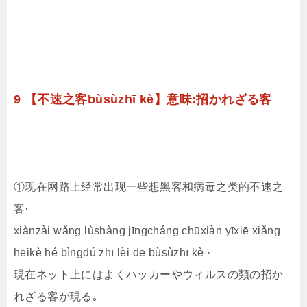
9 【不速之客bùsùzhī kè】意味:招かれざる客
①现在网路上经常出现一些想黑客和病毒之类的不速之
客·
xiànzài wǎng lùshàng jīngcháng chūxiàn yīxiē xiǎng
hēikè hé bìngdú zhī lèi de bùsùzhī kè ·
現在ネット上にはよくハッカーやウィルスの類の招か
れざる客が現る｡