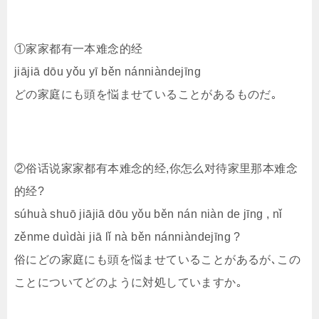
①家家都有一本难念的经
jiājiā dōu yǒu yī běn nánniàndejīng
どの家庭にも頭を悩ませていることがあるものだ｡
②俗话说家家都有本难念的经,你怎么对待家里那本难念
的经?
súhuà shuō jiājiā dōu yǒu běn nán niàn de jīng , nǐ
zěnme duìdài jiā lǐ nà běn nánniàndejīng ?
俗にどの家庭にも頭を悩ませていることがあるが､この
ことについてどのように対処していますか｡