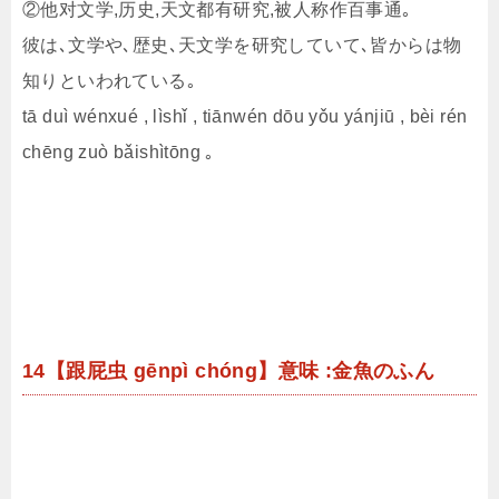
②他对文学,历史,天文都有研究,被人称作百事通｡
彼は､文学や､歴史､天文学を研究していて､皆からは物
知りといわれている｡
tā duì wénxué , lìshǐ , tiānwén dōu yǒu yánjiū , bèi rén
chēng zuò bǎishìtōng ｡
14【跟屁虫 gēnpì chóng】意味 :金魚のふん