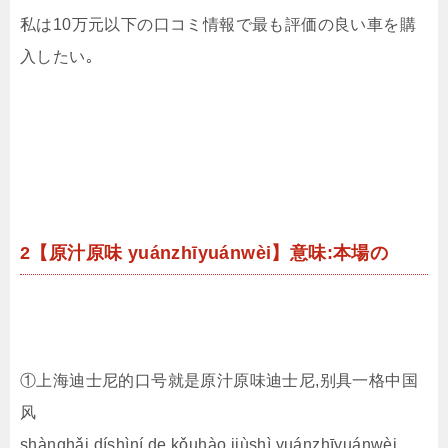
私は10万元以下の口コミ情報で最も評価の良い車を購
入したい｡
2【原汁原味 yuánzhīyuánwèi】意味:本場の
①上海迪士尼的口号就是原汁原味迪士尼,别具一格中国
风
shànghǎi díshìní de kǒuhào jiùshì yuánzhīyuánwèi