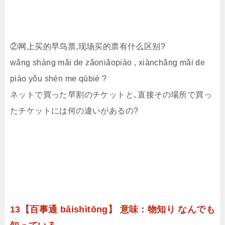
②网上买的早鸟票,现场买的票有什么区别?
wǎng shàng mǎi de zǎoniǎopiào , xiànchǎng mǎi de
piào yǒu shén me qūbié ?
ネットで買った早割のチケットと､直接その場所で買っ
たチケットには何の違いがあるの?
13【百事通 bǎishìtōng】 意味：物知り なんでも