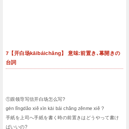
7【开白场kāibáichǎng】 意味:前置き､幕開きの
台詞
①跟领导写信开白场怎么写?
gēn lǐngdǎo xiě xìn kāi bái chǎng zěnme xiě ?
手紙を上司へ手紙を書く時の前置きはどうやって書け
ばいいの?