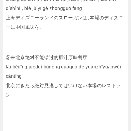
díshìní , bié jù yī gé zhōngguó fēng
上海ディズニーランドのスローガンは､本場のディズニ
ーに中国風味を｡
②来北京绝对不能错过的原汁原味餐厅
lái běijīng juéduì bùnéng cuòguò de yuánzhīyuánwèi
cāntīng
北京にきたら絶対見逃してはいけない本場のレストラ
ン。