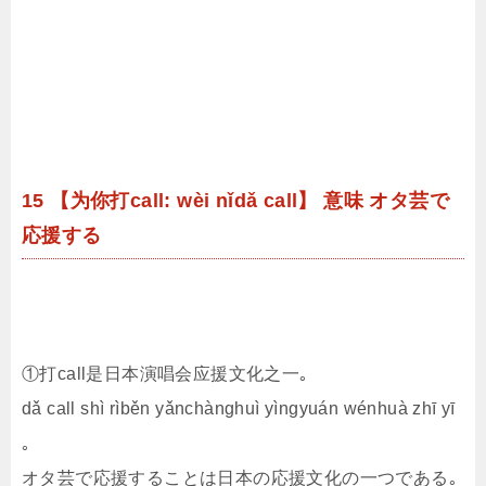
15 【为你打call: wèi nǐdǎ call】 意味 オタ芸で
応援する
①打call是日本演唱会应援文化之一｡
dǎ call shì rìběn yǎnchànghuì yìngyuán wénhuà zhī yī
｡
オタ芸で応援することは日本の応援文化の一つである｡