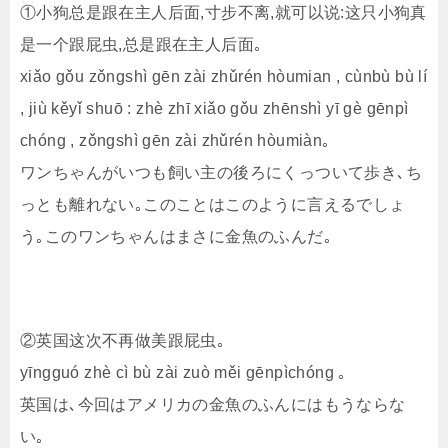
①小狗总是跟在主人后面,寸步不离,就可以说:这只小狗真
是一个跟屁虫,总是跟在主人后面｡
xiǎo gǒu zǒngshì gēn zài zhǔrén hòumian , cùnbù bù lí
, jiù kěyǐ shuō : zhè zhī xiǎo gǒu zhēnshì yī gè gēnpì
chóng , zǒngshì gēn zài zhǔrén hòumiàn｡
ワンちゃんがいつも飼い主の後ろにくっついて歩き､ち
っとも離れない｡このことはこのように言えるでしょ
う｡このワンちゃんはまさに金魚のふんだ｡
②英国这次不再做美跟屁虫｡
yīngguó zhè cì bù zài zuò měi gēnpìchóng ｡
英国は､今回はアメリカの金魚のふんにはもうならな
い｡