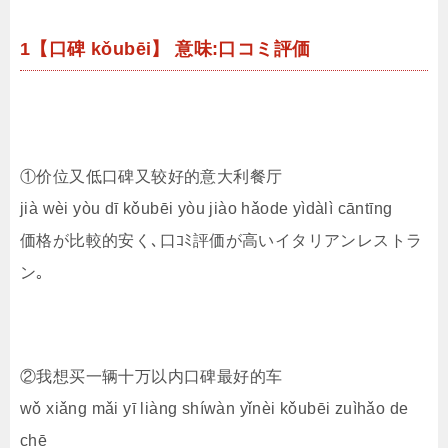
1【口碑 kǒubēi】 意味:口コミ評価
①价位又低口碑又较好的意大利餐厅
jià wèi yòu dī kǒubēi yòu jiào hǎode yìdàlì cāntīng
価格が比較的安く､口ｺﾐ評価が高いイタリアンレストラ
ン｡
②我想买一辆十万以内口碑最好的车
wǒ xiǎng mǎi yī liàng shíwàn yǐnèi kǒubēi zuìhǎo de
chē