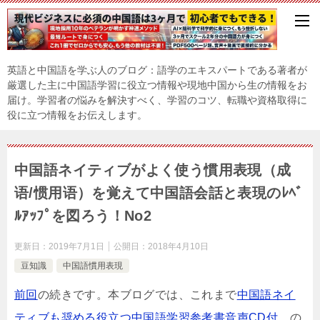
英語と中国語を学ぶ人のブログ：語学のエキスパートである著者が
厳選した主に中国語学習に役立つ情報や現地中国から生の情報をお
届け。学習者の悩みを解決すべく、学習のコツ、転職や資格取得に
役に立つ情報をお伝えします。
中国語ネイティブがよく使う慣用表現（成
语/惯用语）を覚えて中国語会話と表現のﾚﾍﾞ
ﾙｱｯﾌﾟを図ろう！No2
更新日：
2019年7月1日
公開日：
2018年4月10日
豆知識
中国語慣用表現
前回
の続きです。本ブログでは、これまで
中国語ネイ
ティブも奨める役立つ中国語学習参考書音声CD付
の