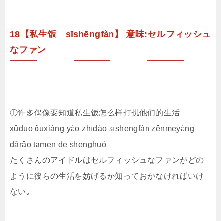
18【私生饭 sīshēngfàn】 意味:セルフィッシュ
なファン
①许多偶像要知道私生饭怎么样打扰他们的生活
xǔduō ǒuxiàng yào zhīdào sīshēngfàn zěnmeyàng
dǎrǎo tāmen de shēnghuó
たくさんのアイドルはセルフィッシュなファンがどの
ように彼らの生活を妨げるか知っておかなければいけ
ない｡