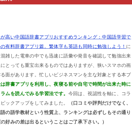
果が高い中国語辞書アプリおすすめランキング：中国語学習で
めの有料辞書アプリ篇。繁体字も英語も同時に勉強しよう！
に
。混雑した電車の中でも迅速に語彙や発音を確認して勉強出来
生にとっても重宝出来るものではありますが、狭いスマホの画
劣る面があります。忙しいビジネスマンを主な対象とする本ブ
段は辞書アプリを利用し、夜寝る前や自宅で時間が出来た時に
コラムを読んでみる学習法です。
今回は、視認性を軸に、コラ
にピックアップをしてみました。
（口コミや評判だけでなく、
国語の語学教材という性質上、ランキングは必ずしもその通り
度の好みの差は出るということはご了承下さい。）