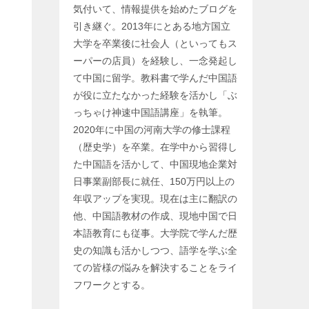
気付いて、情報提供を始めたブログを
引き継ぐ。2013年にとある地方国立
大学を卒業後に社会人（といってもス
ーパーの店員）を経験し、一念発起し
て中国に留学。教科書で学んだ中国語
が役に立たなかった経験を活かし「ぶ
っちゃけ神速中国語講座」を執筆。
2020年に中国の河南大学の修士課程
（歴史学）を卒業。在学中から習得し
た中国語を活かして、中国現地企業対
日事業副部長に就任、150万円以上の
年収アップを実現。現在は主に翻訳の
他、中国語教材の作成、現地中国で日
本語教育にも従事。大学院で学んだ歴
史の知識も活かしつつ、語学を学ぶ全
ての皆様の悩みを解決することをライ
フワークとする。