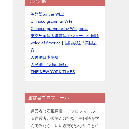
リンク集
英辞郎on the WEB
Chinese grammar Wiki
Chinese grammar by Wikipedia
東京外国語大学言語モジュール中国語
Voice of America中国語放送「美国之
音」
人民網日本語版
人民網·（人民日報）
THE NEW YORK TIMES
運営者プロフィール
運営者（石風呂貴一）プロフィール：
旧運営者が英語だけでなく中国語を学
んでみたら、いい教材が少ないことに