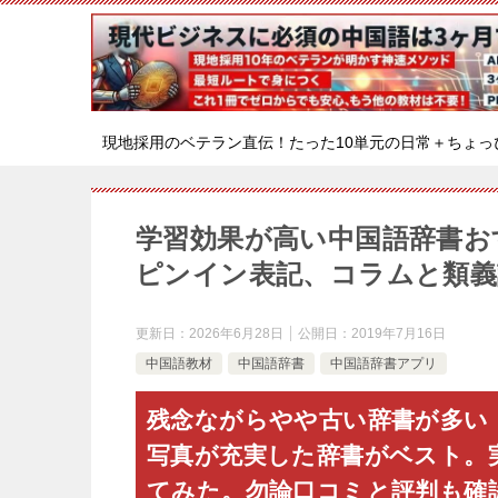
現地採用のベテラン直伝！たった10単元の日常＋ちょっ
学習効果が高い中国語辞書お
ピンイン表記、コラムと類義
更新日：
2026年6月28日
公開日：
2019年7月16日
中国語教材
中国語辞書
中国語辞書アプリ
残念ながらやや古い辞書が多い
写真が充実した辞書がベスト。
てみた。勿論口コミと評判も確