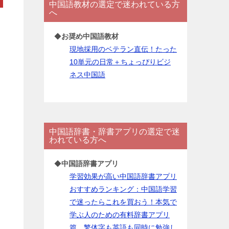
中国語教材の選定で迷われている方
ー
へ
◆
お奨め中国語教材
現地採用のベテラン直伝！たった
10単元の日常＋ちょっぴりビジ
ネス中国語
中国語辞書・辞書アプリの選定で迷
われている方へ
◆
中国語辞書アプリ
学習効果が高い中国語辞書アプリ
おすすめランキング：中国語学習
で迷ったらこれを買おう！本気で
学ぶ人のための有料辞書アプリ
篇。繁体字も英語も同時に勉強し