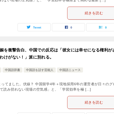
れない現場の空気感」と、「学習効率を極限まで高める最新 […]
続きを読む
Tweet
0
0
妊娠を衝撃告白、中国での反応は「彼女には幸せになる権利が
わけがない！」派に別れる。
中国語辞書
中国語を話す芸能人
中国語ニュース
止まってました。伏線？ 中国留学4年＋現地採用6年の運営者が日々のグ
て読み切れない現場の空気感」と、「学習効率を極 […]
続きを読む