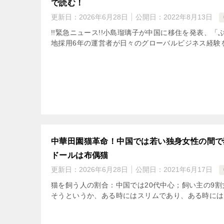
で読む！
更新日：
2026年6月28日
公開日：
2022年8月13日
!!緊急ニュース!!小島瑠璃子が中国に移住を発表、
地採用6年の運営者が日々のグローバルビジネス経験を
中華田園猫革命！中国では若い独身女性の間で
ドールは布偶猫
更新日：
2026年6月28日
公開日：
2021年6月17日
猫を飼う人の割合：中国では20代中心；飼い主の9割
そうというか、ある時にはスリムであり、ある時には