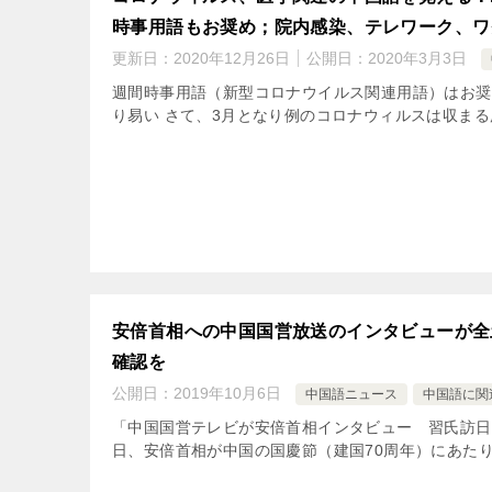
時事用語もお奨め；院内感染、テレワーク、ワ
更新日：
2020年12月26日
公開日：
2020年3月3日
週間時事用語（新型コロナウイルス関連用語）はお奨
り易い さて、3月となり例のコロナウィルスは収まる
安倍首相への中国国営放送のインタビューが全
確認を
公開日：
2019年10月6日
中国語ニュース
中国語に関
「中国国営テレビが安倍首相インタビュー 習氏訪日
日、安倍首相が中国の国慶節（建国70周年）にあたり