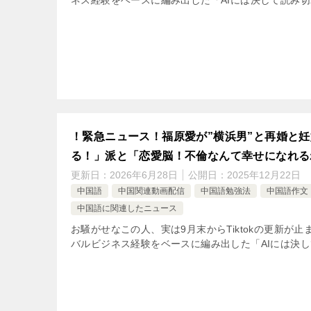
ネス経験をベースに編み出した「AIには決して読み切
！緊急ニュース！福原愛が”横浜男”と再婚と
る！」派と「恋愛脳！不倫なんて幸せになれる
更新日：
2026年6月28日
公開日：
2025年12月22日
中国語
中国関連動画配信
中国語勉強法
中国語作文
中国語に関連したニュース
お騒がせなこの人、実は9月末からTiktokの更新が
バルビジネス経験をベースに編み出した「AIには決し