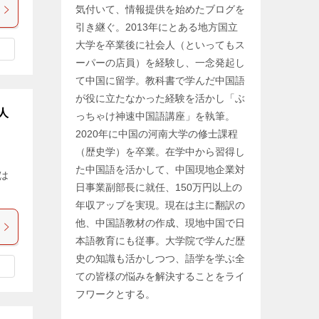
気付いて、情報提供を始めたブログを
引き継ぐ。2013年にとある地方国立
大学を卒業後に社会人（といってもス
ーパーの店員）を経験し、一念発起し
て中国に留学。教科書で学んだ中国語
が役に立たなかった経験を活かし「ぶ
人
っちゃけ神速中国語講座」を執筆。
2020年に中国の河南大学の修士課程
（歴史学）を卒業。在学中から習得し
た中国語を活かして、中国現地企業対
は
日事業副部長に就任、150万円以上の
]
年収アップを実現。現在は主に翻訳の
他、中国語教材の作成、現地中国で日
本語教育にも従事。大学院で学んだ歴
史の知識も活かしつつ、語学を学ぶ全
ての皆様の悩みを解決することをライ
フワークとする。