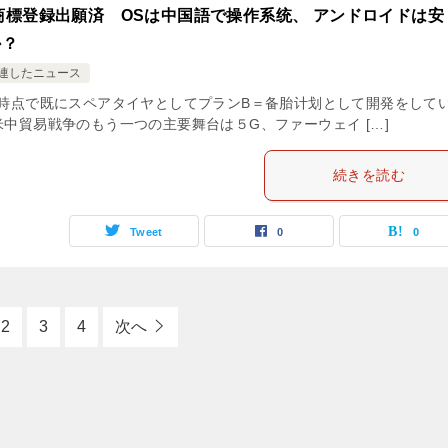
商標登録出願済 OSは中国語で操作系统、 アンドロイドは安
か？
連したニュース
年時点で既にスペアタイヤとしてプランB＝备胎计划として開発をして
米中貿易戦争のもう一つの主要舞台は５G、ファーウェイ […]
続きを読む
Tweet
0
0
2
3
4
次へ