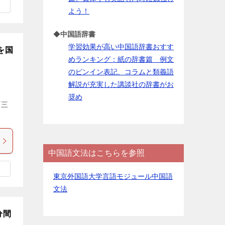
よう！
◆
中国語辞書
学習効果が高い中国語辞書おすす
を国
めランキング：紙の辞書篇 例文
のピンイン表記、コラムと類義語
解説が充実した講談社の辞書がお
奨め
『三
中国語文法はこちらを参照
東京外国語大学言語モジュール中国語
文法
分間