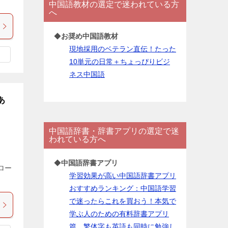
中国語教材の選定で迷われている方
ー
へ
◆
お奨め中国語教材
現地採用のベテラン直伝！たった
10単元の日常＋ちょっぴりビジ
ネス中国語
あ
中国語辞書・辞書アプリの選定で迷
われている方へ
◆
中国語辞書アプリ
ロー
学習効果が高い中国語辞書アプリ
おすすめランキング：中国語学習
で迷ったらこれを買おう！本気で
学ぶ人のための有料辞書アプリ
篇。繁体字も英語も同時に勉強し