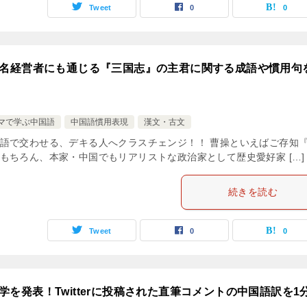
Tweet
0
0
名経営者にも通じる『三国志』の主君に関する成語や慣用句
マで学ぶ中国語
中国語慣用表現
漢文・古文
語で交わせる、デキる人へクラスチェンジ！！ 曹操といえばご存知
もちろん、本家・中国でもリアリストな政治家として歴史愛好家 […]
続きを読む
Tweet
0
0
留学を発表！Twitterに投稿された直筆コメントの中国語訳を1