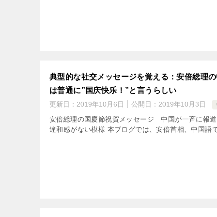
典型的な社交メッセージを覚える：安倍総理の
は普通に”国庆快乐！”と言うらしい
更新日：
2019年10月6日
公開日：
2019年10月3日
安倍総理の国慶節祝賀メッセージ 中国が一斉に報道
違和感がない模様 本ブログでは、安倍首相、中国語で