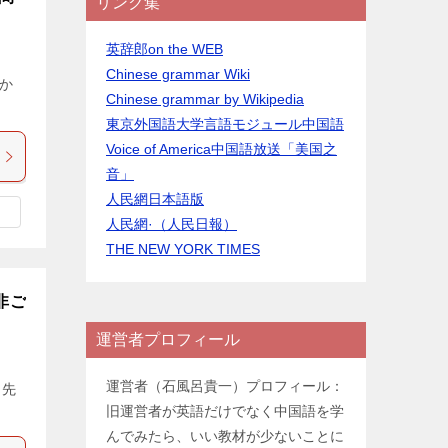
リンク集
英辞郎on the WEB
Chinese grammar Wiki
か
Chinese grammar by Wikipedia
東京外国語大学言語モジュール中国語
Voice of America中国語放送「美国之
音」
人民網日本語版
人民網·（人民日報）
THE NEW YORK TIMES
非ご
運営者プロフィール
運営者（石風呂貴一）プロフィール：
 先
旧運営者が英語だけでなく中国語を学
んでみたら、いい教材が少ないことに