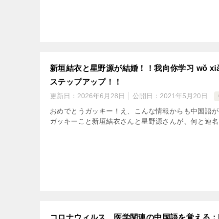
新垣結衣と星野源が結婚！！我向你学习 wǒ xià
ステップアップ！！
更新日：
2026年6月28日
公開日：
2021年5月20日
おめでとうガッキー！え、こんな情報からも中国語が
ガッキーこと新垣結衣さんと星野源さんが、何と連名で
コロナウィルス、医学関連の中国語を覚える：