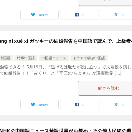
Tweet
0
0
ng nǐ xué xí ガッキーの結婚報告を中国語で読んで、上級者
中国語
時事中国語
中国語ニュース
ドラマで学ぶ中国語
勉強できる？ 5月19日、『逃げるは恥だが役に立つ』で夫婦役を演じ
結婚報告！！「みくり」と「平匡(ひらまさ)」が現実世界 […]
続きを読む
Tweet
0
0
NHKの中国語ニュース華語世界がお奨め：その他人民網の週