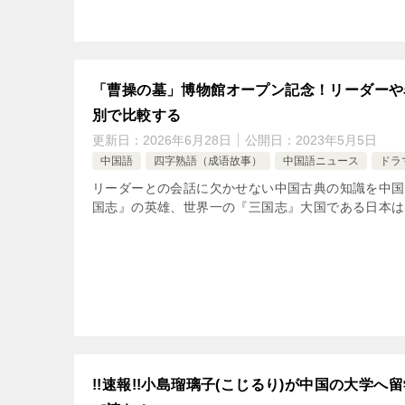
「曹操の墓」博物館オープン記念！リーダーや
別で比較する
更新日：
2026年6月28日
公開日：
2023年5月5日
中国語
四字熟語（成语故事）
中国語ニュース
ドラ
リーダーとの会話に欠かせない中国古典の知識を中国
国志』の英雄、世界一の『三国志』大国である日本は
!!速報!!小島瑠璃子(こじるり)が中国の大学へ