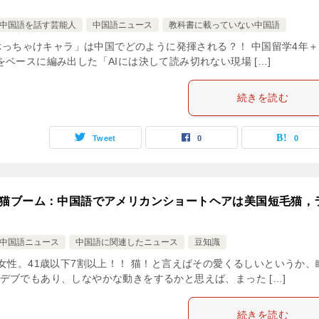
中国語を話す芸能人
中国語ニュース
教科書に載っていない中国語
「ぶっちゃけキャラ」は中国でどのように発揮される？！ 中国留学4年
ベースに編み出した「AIには決して読み切れない現場 […]
続きを読む
Tweet
0
0
猫ブーム：中国語でアメリカンショートヘアは美国短毛猫，
中国語ニュース
中国語に関連したニュース
豆知識
女性。41歳以下7割以上！！ 猫！と言えばその愛くるしいというか、
デブでもあり、しなやかな動きをするかと思えば、まった […]
続きを読む