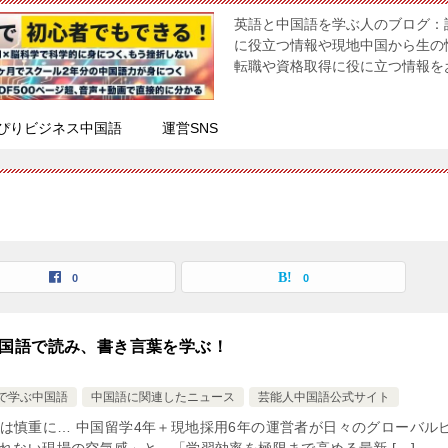
英語と中国語を学ぶ人のブログ：
に役立つ情報や現地中国から生の
転職や資格取得に役に立つ情報を
ぴりビジネス中国語
運営SNS
0
0
国語で読み、書き言葉を学ぶ！
で学ぶ中国語
中国語に関連したニュース
芸能人中国語公式サイト
は慎重に… 中国留学4年＋現地採用6年の運営者が日々のグローバル