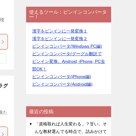
使えるツール：ピンインコンバータ
ー！
＋現
漢字をピンインに一発変換１
漢字をピンインに一発変換２
ピンインコンバータ(Windows PC編)
ピンインコンバータ(グーグル翻訳で
ピンイン変換。Android, iPhone, PC全
部OK！
ピンインコンバータ(iPhone編)
ピンインコンバータ(Android編)
ラグ
最近の投稿
眠た
「資格取れば人生変わる」？甘い。そ
んな教材選んでる時点で、詰みかけて