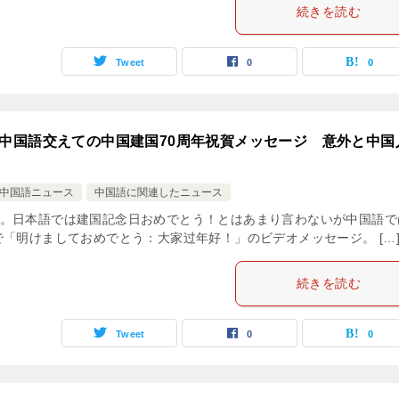
続きを読む
Tweet
0
0
中国語交えての中国建国70周年祝賀メッセージ 意外と中国
中国語ニュース
中国語に関連したニュース
。日本語では建国記念日おめでとう！とはあまり言わないが中国語で
「明けましておめでとう：大家过年好！」のビデオメッセージ。 […
続きを読む
Tweet
0
0