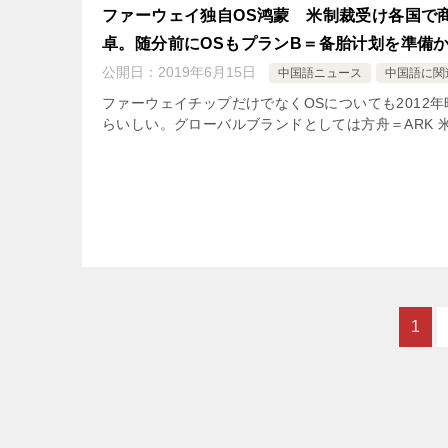
ファーウェイ独自OS鸿蒙 米制裁受け各国で
卓。随分前にOSもプランB＝备胎计划を準備
公開日：
2019年6月15日
中国語ニュース
中国語に関
ファーウェイチップだけでなくOSについても2012
らいしい。グローバルブランドとしては方舟＝ARK 
1