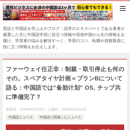
英語と中国語を学ぶ人のブログ：語学のエキスパートである著者が
厳選した主に中国語学習に役立つ情報や現地中国から生の情報をお
届け。学習者の悩みを解決すべく、学習のコツ、転職や資格取得に
役に立つ情報をお伝えします。
ファーウェイ任正非：制裁・取引停止も何の
その。スペアタイヤ計画＝プランBについて
語る：中国語では”备胎计划” OS, チップ共
に準備完了？
更新日：
2019年6月15日
公開日：
2019年6月13日
中国語ニュース
中国語に関連したニュース