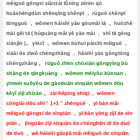
měiguó gōngsī xiànzài lǚxíng zérèn qù
huáshèngdùn shēnqǐng shěnpī ， rúguǒ shěnpī
tōngguò ， wǒmen háishì yào gòumǎi tā ， huòzhě
mài gěi tā ( bùguāng mǎi yě yào mài ， shǐ tā gèng
xiānjìn )。 yīncǐ ， wǒmen bùhuì páichì měiguó ，
xiáài de zìwǒ chéngzhǎng ， háishì yào gòngtóng
chéngzhǎng 。
rúguǒ zhēn chūxiàn gōngyìng bù
shàng de qíngkuàng ， wǒmen méiyǒu kùnnan 。
yīnwèi suǒyǒu de gāoduān xīnpiàn wǒmen dōu
kěyǐ zìjǐ zhìzào
。
zài hépíng shíqī ， wǒmen
cónglái dōu shì “ 1+1 ” zhèngcè ， yī bàn mǎi
měiguó gōngsī de xīnpiàn ， yī bàn yòng zìjǐ de xīn
piàn 。 jǐnguǎn zìjǐ xīnpiàn de chéngběn dī de duō
de duō ， wǒ háishì gāojià mǎi měiguó de xīnpiàn