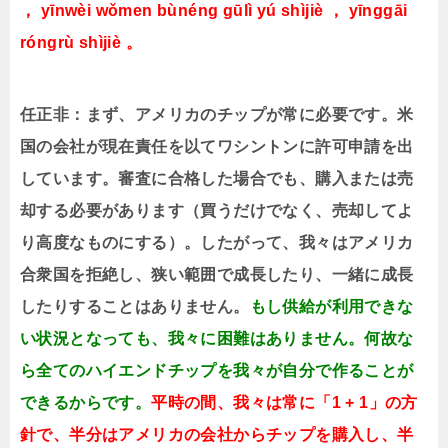
， yīnwèi wǒmen bùnéng gūlì yú shìjiè ， yīnggāi
róngrù shìjiè 。
任正非：まず、アメリカのチップが常に必要です。米
国の会社が現在責任を以てワシントンに許可申請を出
しています。審査に合格した場合でも、購入または売
却する必要があります（買うだけでなく、売却してよ
り高度なものにする）。したがって、我々はアメリカ
合衆国を拒絶し、狭い範囲で成長したり、一緒に成長
したりすることはありません。
もし供給が利用できな
い状況となっても、我々に困難はありません。何故な
ら全てのハイエンドチップを我々が自分で作ることが
できるからです。
平時の間、我々は常に「1 + 1」の方
針で、半分はアメリカの会社からチップを購入し、半