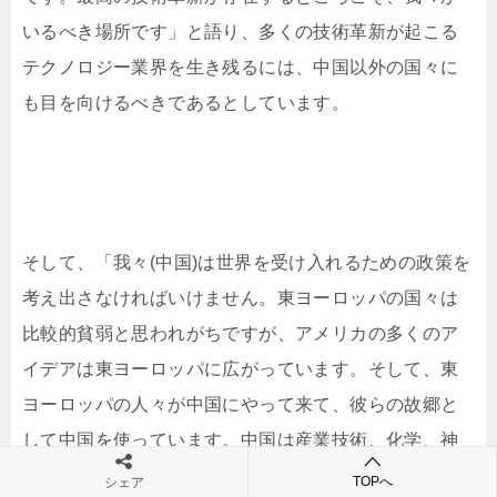
いるべき場所です」と語り、多くの技術革新が起こる
テクノロジー業界を生き残るには、中国以外の国々に
も目を向けるべきであるとしています。
そして、「我々(中国)は世界を受け入れるための政策を
考え出さなければいけません。東ヨーロッパの国々は
比較的貧弱と思われがちですが、アメリカの多くのア
イデアは東ヨーロッパに広がっています。そして、東
ヨーロッパの人々が中国にやって来て、彼らの故郷と
して中国を使っています。中国は産業技術、化学、神
経学、脳科学、そしてその他の重要な分野を学ばなけ
TOPへ
シェア