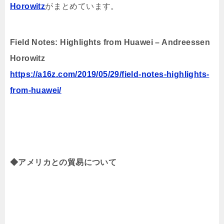
Horowitz
がまとめています。
Field Notes: Highlights from Huawei – Andreessen
Horowitz
https://a16z.com/2019/05/29/field-notes-highlights-
from-huawei/
◆アメリカとの貿易について