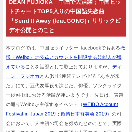
DEAN FUJIOKA 中国で大活躍；中国ヒッ
トチャートTOP5入りの中国語失恋曲
「Send It Away (feat.GONG)」リリックビ
デオ公開とのこと
本ブログでは、中国版ツイッター, facebookでもある
微
博（Weibo）に公式アカウントを開設する芸能人が増
えている
ことを話題として取上げておりますが、
ディ
ーン・フジオカ
さん(NHK連続テレビ小説『あさが来
た』にて、五代友厚役を演じた。俳優、ソングライタ
ー)の中国における活躍が凄いようです。先日は、表題
の通りWeiboが主催するイベント（
WEIBO Account
Festival in Japan 2019；微博日本群英会 2019
）の司
会において、人生初の司会を努めたとのことで、実際