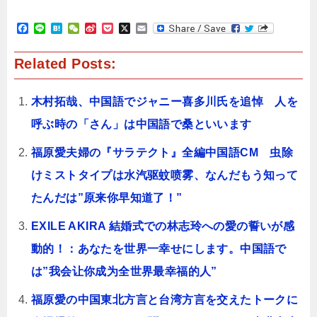
F
L
H
W
S
P
X
E
a
i
a
e
i
o
m
c
n
t
C
n
c
a
Related Posts:
e
e
e
h
a
k
i
b
n
a
W
e
l
o
a
t
e
t
o
i
木村拓哉、中国語でジャニー喜多川氏を追悼 人を
k
b
o
呼ぶ時の「さん」は中国語で桑といいます
福原愛夫婦の『サラテクト』全編中国語CM 虫除
けミストタイプは水汽驱蚊喷雾、なんだもう知って
たんだは”原来你早知道了！”
EXILE AKIRA 結婚式での林志玲への愛の誓いが感
動的！：あなたを世界一幸せにします。中国語で
は”我会让你成为全世界最幸福的人”
福原愛の中国東北方言と台湾方言を交えたトークに