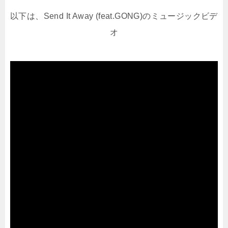
以下は、Send It Away (feat.GONG)のミュージックビデ
オ