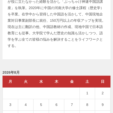
が役に立たなかった経験を活かし「ぶっちゃけ神速中国語講
座」を執筆。2020年に中国の河南大学の修士課程（歴史学）
を卒業。在学中から習得した中国語を活かして、中国現地企
業対日事業副部長に就任、150万円以上の年収アップを実現。
現在は主に翻訳の他、中国語教材の作成、現地中国で日本語
教育にも従事。大学院で学んだ歴史の知識も活かしつつ、語
学を学ぶ全ての皆様の悩みを解決することをライフワークと
する。
2026年8月
月
火
水
木
金
土
日
1
2
3
4
5
6
7
8
9