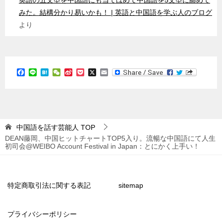
英語の五文型を中国語にも当てはめて中国語を5文型に纏めて
みた。結構分かり易いかも！ | 英語と中国語を学ぶ人のブログ
より
F
L
H
W
S
P
X
E
a
i
a
e
i
o
m
c
n
t
C
n
c
a
e
e
e
h
a
k
i
b
n
a
W
e
l
o
a
t
e
t
o
i
k
b
中国語を話す芸能人
TOP
o
DEAN藤岡、中国ヒットチャートTOP5入り。流暢な中国語にて人生
初司会@WEIBO Account Festival in Japan：とにかく上手い！
特定商取引法に関する表記
sitemap
プライバシーポリシー