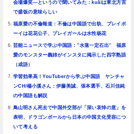
会場爆笑―というので聞いてみた：kuǎiは東北方言
で盛饭の意味らしい
福原愛の不倫報道：不倫は中国語で出轨、プレイボ
ーイは花花公子、プレイガールは水性杨花
芸能ニュースで学ぶ中国語：”水落一定石出” 福原
愛のモンスター義姉がインスタに掲示した四字熟語
（成語）
学習効果高！YouTuberから学ぶ中国語 ヤンチャ
ンCH/楊小溪さん：伊藤美誠、張本選手、石川佳純
の中国語も解説
鳥山明さん死去で中国外交部が「深い哀悼の意」を
表明、ドラゴンボールから日本の中国文化受容につ
いて考える