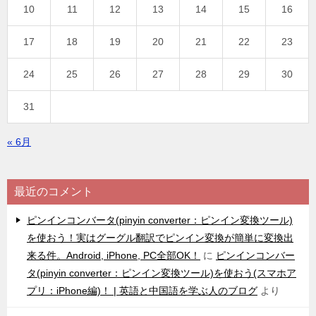
10
11
12
13
14
15
16
17
18
19
20
21
22
23
24
25
26
27
28
29
30
31
« 6月
最近のコメント
ピンインコンバータ(pinyin converter：ピンイン変換ツール)
を使おう！実はグーグル翻訳でピンイン変換が簡単に変換出
来る件。Android, iPhone, PC全部OK！
に
ピンインコンバー
タ(pinyin converter：ピンイン変換ツール)を使おう(スマホア
プリ：iPhone編)！ | 英語と中国語を学ぶ人のブログ
より