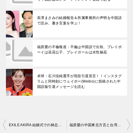
長澤まさみの結婚報告＆所属事務所の声明を中国語
で読み、書き言葉を学ぶ！
福原愛の不倫報道：不倫は中国語で出轨、プレイボ
ーイは花花公子、プレイガールは水性杨花
卓球・石川佳純選手が現役引退宣言！！インスタグ
ラムと同時刻にウェイボー(Weibo)に投稿された中
国語版引退メッセージを読む
投
EXILE AKIRA 結婚式での林志玲への愛の誓いが感動的！：あなたを世界一幸せにします。中国語では”我会让你成为全世界最幸福的人”
福原愛の中国東北方言と台湾方言を交えたトークに会場爆笑―というので聞いてみた：kuǎiは東北方言で盛饭の意味らしい