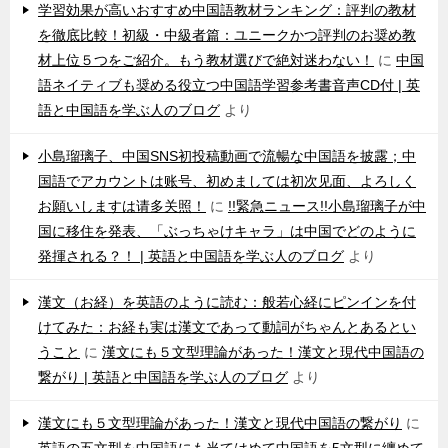
学習効果が高いおすすめ中国語教材ランキング：評判の教材
を徹底比較！初級・中級者篇：ユニークかつ評判のお奨め教
材上位５つをご紹介。もう教材選びで絶対迷わない！
に
中国
語ネイティブも奨める役立つ中国語学習参考書音声CD付 | 英
語と中国語を学ぶ人のブログ
より
小島瑠璃子、中国SNS初投稿動画で流暢な中国語を披露；中
国語でアカウントは账号、初めましては初次见面、よろしく
お願いしますは请多关照！
に
!!緊急ニュース!!小島瑠璃子が中
国に移住を発表、「ぶっちゃけキャラ」は中国でどのように
発揮される？！ | 英語と中国語を学ぶ人のブログ
より
漢文（お経）を英語のように読む：般若心経にピンインを付
けてみた：お経も実は漢文であって動詞がちゃんとあるとい
うこと
に
漢文にも５文型理論があった！漢文と現代中国語の
繋がり | 英語と中国語を学ぶ人のブログ
より
漢文にも５文型理論があった！漢文と現代中国語の繋がり
に