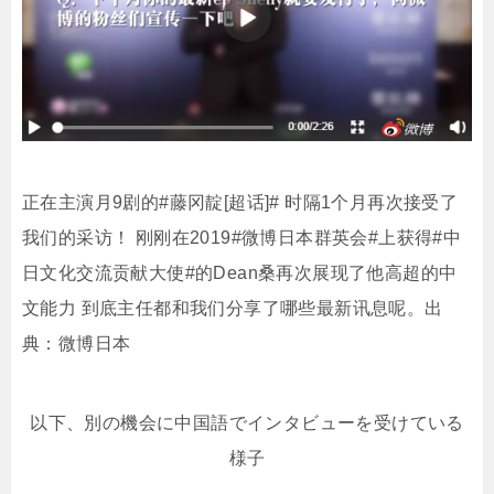
正在主演月9剧的#藤冈靛[超话]# 时隔1个月再次接受了
我们的采访！ 刚刚在2019#微博日本群英会#上获得#中
日文化交流贡献大使#的Dean桑再次展现了他高超的中
文能力 到底主任都和我们分享了哪些最新讯息呢。出
典：微博日本
以下、別の機会に中国語でインタビューを受けている
様子