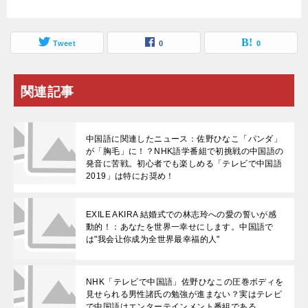
Tweet
0
0
関連記事
中国語に関連したニュース：佐野ひなこ「パンダ」
が「胸毛」に！？NHK語学番組で初挑戦の中国語の
発音に苦戦。初心者でも楽しめる「テレビで中国語
2019」は特にお奨め！
EXILE AKIRA 結婚式での林志玲への愛の誓いが感
動的！：あなたを世界一幸せにします。中国語で
は"我会让你成为全世界最幸福的人"
NHK「テレビで中国語」佐野ひなこの圧巻ボディを
見せられる男性諸氏の勉強が進まない？実はテレビ
で中国語はエンターテインメント番組である