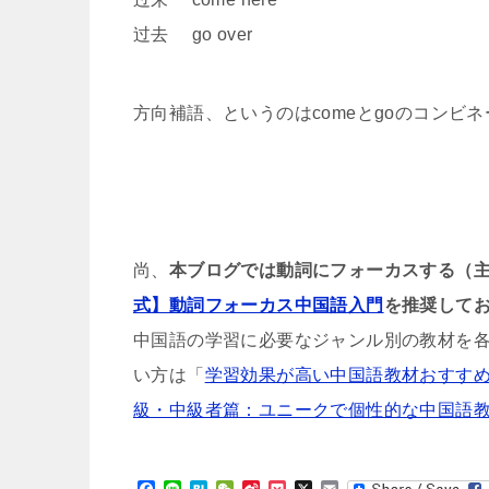
过去 go over
方向補語、というのはcomeとgoのコンビ
尚、
本ブログでは動詞にフォーカスする（
式】動詞フォーカス中国語入門
を推奨して
中国語の学習に必要なジャンル別の教材を
い方は「
学習効果が高い中国語教材おすす
級・中級者篇：ユニークで個性的な中国語
F
L
H
W
S
P
X
E