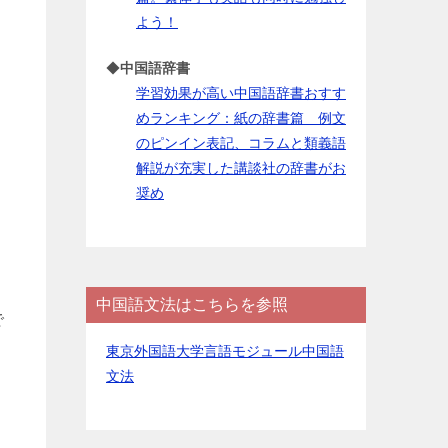
よう！
◆
中国語辞書
学習効果が高い中国語辞書おすす
めランキング：紙の辞書篇 例文
のピンイン表記、コラムと類義語
解説が充実した講談社の辞書がお
奨め
中国語文法はこちらを参照
で
東京外国語大学言語モジュール中国語
文法