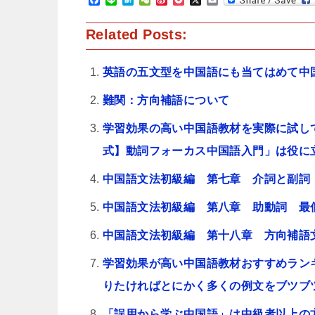
a
i
a
e
i
o
m
c
n
t
C
n
c
a
Related Posts:
e
e
e
h
a
k
i
b
n
a
W
e
l
o
a
t
e
t
o
i
英語の五文型を中国語にも当てはめて中
k
b
o
難関：方向補語について
学習効果の高い中国語教材を実際に試し
式】動詞フォーカス中国語入門」は役に
中国語文法初級編 第七章 介詞と副詞
中国語文法初級編 第八章 助動詞 最
中国語文法初級編 第十八章 方向補語
学習効果が高い中国語教材おすすめラン
りたければとにかく多くの例文をブツブ
「誤用から学ぶ中国語」は中級者以上の方