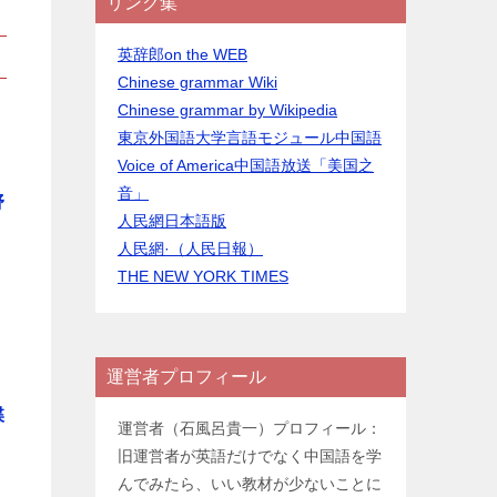
リンク集
英辞郎on the WEB
Chinese grammar Wiki
Chinese grammar by Wikipedia
東京外国語大学言語モジュール中国語
Voice of America中国語放送「美国之
音」
野
人民網日本語版
人民網·（人民日報）
THE NEW YORK TIMES
運営者プロフィール
喋
運営者（石風呂貴一）プロフィール：
旧運営者が英語だけでなく中国語を学
んでみたら、いい教材が少ないことに