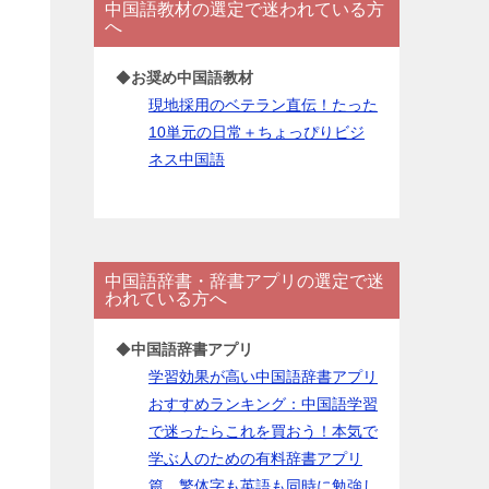
中国語教材の選定で迷われている方
ー
へ
◆
お奨め中国語教材
現地採用のベテラン直伝！たった
10単元の日常＋ちょっぴりビジ
ネス中国語
中国語辞書・辞書アプリの選定で迷
われている方へ
◆
中国語辞書アプリ
学習効果が高い中国語辞書アプリ
おすすめランキング：中国語学習
で迷ったらこれを買おう！本気で
学ぶ人のための有料辞書アプリ
篇。繁体字も英語も同時に勉強し