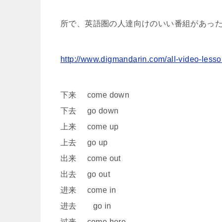
所で、英語圏の人達向けのいい番組があっ
http://www.digmandarin.com/all-video-lesso
下来 come down
下去 go down
上来 come up
上去 go up
出来 come out
出去 go out
进来 come in
进去 go in
过来 come here