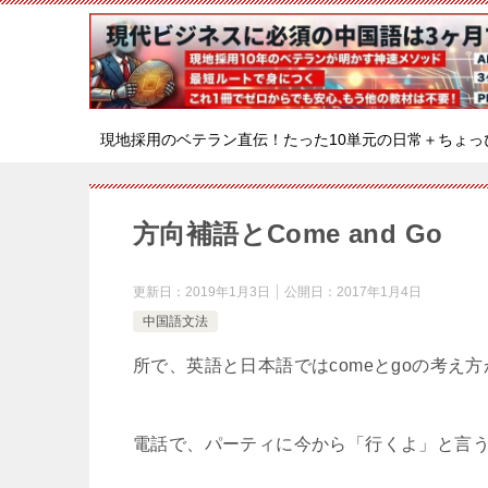
現地採用のベテラン直伝！たった10単元の日常＋ちょっ
方向補語とCome and Go
更新日：
2019年1月3日
公開日：
2017年1月4日
中国語文法
所で、英語と日本語ではcomeとgoの考
電話で、パーティに今から「行くよ」と言