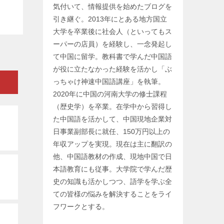
気付いて、情報提供を始めたブログを
引き継ぐ。2013年にとある地方国立
大学を卒業後に社会人（といってもス
ーパーの店員）を経験し、一念発起し
て中国に留学。教科書で学んだ中国語
が役に立たなかった経験を活かし「ぶ
っちゃけ神速中国語講座」を執筆。
2020年に中国の河南大学の修士課程
（歴史学）を卒業。在学中から習得し
た中国語を活かして、中国現地企業対
日事業副部長に就任、150万円以上の
年収アップを実現。現在は主に翻訳の
他、中国語教材の作成、現地中国で日
本語教育にも従事。大学院で学んだ歴
史の知識も活かしつつ、語学を学ぶ全
ての皆様の悩みを解決することをライ
フワークとする。