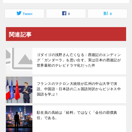
Tweet
0
0
関連記事
ゴダイゴの浅野さん亡くなる：西遊記のエンディン
グ「ガンダーラ」を思い出す。実は日本の西遊記が
世界最初のテレビドラマ化だった件
フランスのマクロン大統領が広州の中山大学で演
説、中国語・日本語の二ヵ国語対訳からビジネス中
国語を学ぶ！
駐在員の高給は「給料」ではなく「会社の賠償責
任」である。