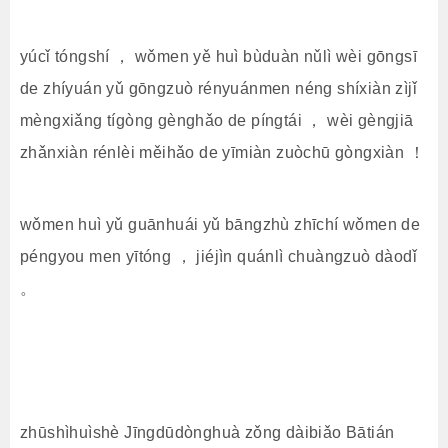
yúcǐ tóngshí ， wǒmen yě huì bùduàn nǔlì wèi gōngsī
de zhíyuán yǔ gōngzuò rényuánmen néng shíxiàn zìjǐ
mèngxiǎng tígòng gènghǎo de píngtái ， wèi gèngjiā
zhǎnxiàn rénlèi měihǎo de yīmiàn zuòchū gòngxiàn ！
wǒmen huì yǔ guānhuái yǔ bāngzhù zhīchí wǒmen de
péngyou men yītóng ， jiéjìn quánlì chuàngzuò dàodǐ
。
zhūshìhuìshè Jīngdūdònghuà zǒng dàibiǎo Bātián