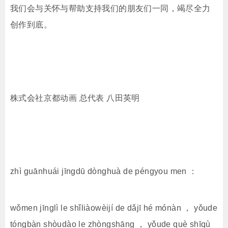
我们会与关怀与帮助支持我们的朋友们一同，竭尽全力
创作到底。
株式会社京都动画 总代表 八田英明
zhì guānhuái jīngdū dònghuà de péngyou men ：
wǒmen jīnglì le shǐliàowèijí de dǎjī hé mónàn ， yǒude
tóngbàn shòudào le zhòngshāng ， yǒude què shīqù