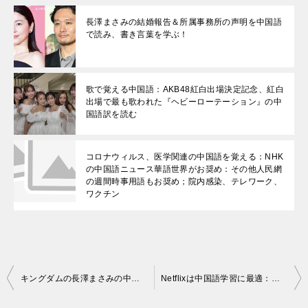
長澤まさみの結婚報告＆所属事務所の声明を中国語
で読み、書き言葉を学ぶ！
歌で覚える中国語：AKB48紅白出場決定記念、紅白
出場で最も歌われた『ヘビーローテーション』の中
国語訳を読む
コロナウィルス、医学関連の中国語を覚える：NHK
の中国語ニュース華語世界がお奨め：その他人民網
の週間時事用語もお奨め；院内感染、テレワーク、
ワクチン
投
キングダムの長澤まさみの中国語が実はメチャうまい件：中国語は長澤まさみに学べ！
Netflixは中国語学習に最適：中国語字幕と吹替版が充実したネットフリックスで初級も上級も楽しく学ぼう！
稿