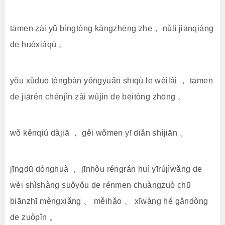
tāmen zài yǔ bìngtòng kàngzhēng zhe， nǔlì jiānqiáng
de huóxiàqù 。
yǒu xǔduō tóngbàn yǒngyuǎn shīqù le wèilái ， tāmen
de jiārén chénjìn zài wújìn de bēitòng zhōng 。
wǒ kěnqiú dàjiā ， gěi wǒmen yī diǎn shíjiān 。
jīngdū dònghuà ， jīnhòu réngrán huì yīrújìwǎng de
wèi shìshàng suǒyǒu de rénmen chuàngzuò chū
biānzhī mèngxiǎng 、 měihǎo 、 xīwàng hé gǎndòng
de zuòpǐn 。