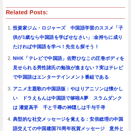
a
i
a
e
i
o
m
c
n
t
C
n
c
a
Related Posts:
e
e
e
h
a
k
i
b
n
a
W
e
l
o
a
t
e
t
o
i
投資家ジム・ロジャーズ 中国語学習のススメ「子
k
b
o
供が1歳なら中国語を学ばせなさい」:金持ちに成り
たければ中国語を学べ！先生も探そう！
NHK「テレビで中国語」佐野ひなこの圧巻ボディを
見せられる男性諸氏の勉強が進まない？実はテレビ
で中国語はエンターテインメント番組である
アニメ主題歌の中国語版：やはりアニソンは懐かし
い ドラえもんは中国語で哆啦A夢 スラムダンク
は 灌篮高手 千と千尋の神隠しは千与千寻
典型的な社交メッセージを覚える：安倍総理の中国
語交えての中国建国70周年祝賀メッセージ 意外と