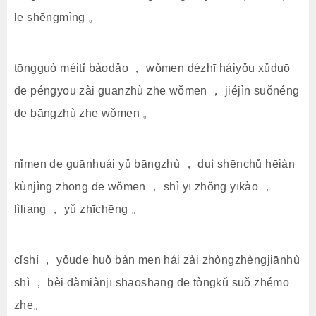
le shēngmìng 。
tōngguò méitǐ bàodǎo ， wǒmen dézhī háiyǒu xǔduō
de péngyou zài guānzhù zhe wǒmen ， jiéjìn suǒnéng
de bāngzhù zhe wǒmen 。
nǐmen de guānhuái yǔ bāngzhù ， duì shēnchǔ hēiàn
kùnjìng zhōng de wǒmen ， shì yī zhǒng yīkào ，
lìliang ， yǔ zhīchēng 。
cǐshí ， yǒude huǒ bàn men hái zài zhòngzhèngjiānhù
shì ， bèi dàmiànjī shāoshāng de tòngkǔ suǒ zhémo
zhe。