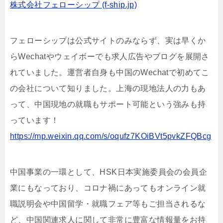
株式会社フェローシップ (f-ship.jp)
フェローシップは公式サイトのみならず、実は早くか
らWechatやウェイボーでも求人広告やブログを展開さ
れていました。運営者自身も中国のWechatで初めてこ
の会社について知りました。上海の現地法人の力もあ
って、中国現地の就職もサポート可能という強みも持
っています！
https://mp.weixin.qq.com/s/oqufz7KOiBVt5pvkZFQBcg
中国事業の一環として、HSK日本実施委員会の会員企
業にもなっており、コロナ禍にあってもオンライン就
職説明会や中国留学・就職フェア等もご担当されるな
ど、中国関連求人に関して非常に豊富な情報量をお持