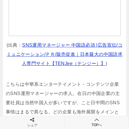
(出典：
SNS運用マネージャー 中国語必須 |広告宣伝/コ
ミュニケーション/ＰＲ/販売促進｜日本最大の中国語求
人専門サイト【TENJee（テンジー）】
)
こちらは中華系エンターテイメント・コンテンツ企業
のSNS運用マネージャーの求人。在日の中国企業の主
要社員は当然中国人が多いですが、こと日中間のSNS
事情はまるで異なる。どの企業も海外展開をメインと
するSNS運用には頭を悩ませているもの、そこで語学
TOPへ
シェア