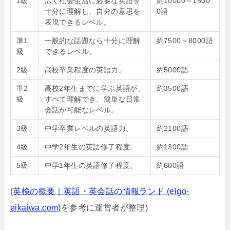
1級
広く社会生活に必要な英語を
約
10000
～
1500
十分に理解し、自分の意思を
0
語
表現できるレベル。
準
1
一般的な話題なら十分に理解
約
7500
～
8000
語
級
できるレベル。
2級
高校卒業程度の英語力。
約
5000
語
準
2
高校
2
年生までに学ぶ英語が、
約
3500
語
級
すべて理解でき、簡単な日常
会話が可能なレベル。
3級
中学卒業レベルの英語力。
約
2100
語
4級
中学
2
年生の英語修了程度。
約
1300
語
5級
中学1年生の英語修了程度。
約
600
語
(
英検の概要｜英語・英会話の情報ランド (eigo-
eikaiwa.com)
を参考に運営者が整理)