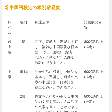
②中国語検定の級別難易度
レ
級別
到達基準
語彙数の目
ベ
安
ル
超
1
級
高度な読解力・表現力を有
8000語以上
上
し，複雑な中国語及び日本
(推定)
級
語 （例えば挨拶・講演・
会議・会談など）の翻訳・
通訳ができること。
上
準
1
級
社会生活に必要な中国語を
6000語以上
級
基本的に習得し，通常の文
(推定)
章の中国語訳・日本語訳，
簡単な通訳ができること。
2
級
複文を含むやや高度な中国
5000語以上
語の文章を読み，３級程度
(推定)
の文章を書くことができる