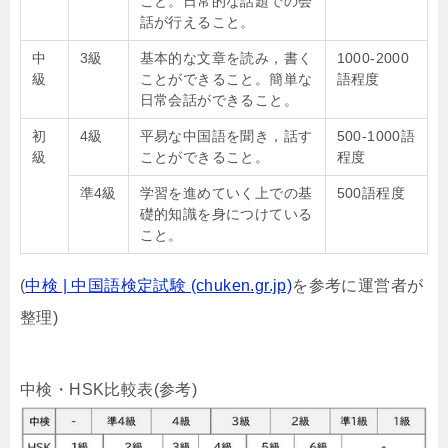
こと。日常的な話題での会
話が行えること。
中
3
級
基本的な文章を読み，書く
1000-2000
級
ことができること。簡単な
語程度
日常会話ができること。
初
4
級
平易な中国語を聞き，話す
500-1000語
級
ことができること。
程度
準
4
級
学習を進めていく上での基
500語程度
礎的知識を身につけている
こと。
(
中検 | 中国語検定試験 (chuken.gr.jp)
を参考に運営者が
整理)
中検・HSK比較表(参考)