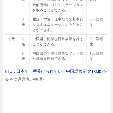
較的流暢にコミュニケーション
を取ることができる。
3
生活・学習・仕事などで基本的
600語程
級
なコミュニケーションをとるこ
度
とができる。
初級
2
中国語で簡単な日常会話を行う
300語程
級
ことができる。
度
1
中国語の非常に簡単なフレーズ
150語程
級
や単語を理解できる。
度
(
HSK 日本で一番受けられている中国語検定 (hskj.jp)
を
参考に運営者が整理)