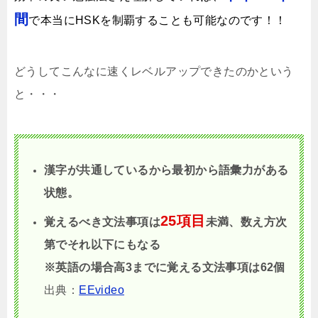
間
で本当にHSKを制覇することも可能なのです！！
どうしてこんなに速くレベルアップできたのかという
と・・・
漢字が共通しているから最初から語彙力がある
状態。
25項目
覚えるべき文法事項は
未満、数え方次
第でそれ以下にもなる
※英語の場合高3までに覚える文法事項は62個
出典：
EEvideo