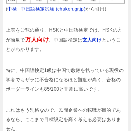
(
中検 | 中国語検定試験 (chuken.gr.jp)
から引用)
上表をご覧の通り、HSKと中国語検定では、HSKの方
万人向け
が簡単で
、中国語検定は
玄人向け
というこ
とがわかります。
特に、中国語検定1級は中国で教鞭を執っている現役の
学者でもザラに不合格になるほど難度が高く、合格の
ボーダーラインも85/100と非常に高いです。
これはもう別格なので、民間企業への転職が目的であ
るなら、ここまで目標設定を高く考える必要はありま
せん。