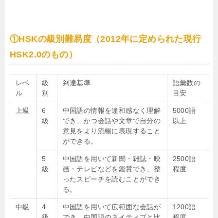
①HSKの級別難易度（2012年に定められた現行
HSK2.0のもの）
レベ
級
到達基準
語彙数の
ル
別
目安
上級
6
中国語の情報を違和感なく理解
5000語
級
でき、かつ会話や文章で自分の
以上
意見をより流暢に表現すること
ができる。
5
中国語を用いて新聞・雑誌・映
2500語
級
画・テレビなどを鑑賞でき、整
程度
ったスピーチを読むことができ
る。
中級
4
中国語を用いて広範囲な会話が
1200語
級
でき、中国語のネイティブと比
程度