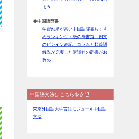
よう！
◆
中国語辞書
学習効果が高い中国語辞書おすす
めランキング：紙の辞書篇 例文
のピンイン表記、コラムと類義語
解説が充実した講談社の辞書がお
置
奨め
中国語文法はこちらを参照
東京外国語大学言語モジュール中国語
文法