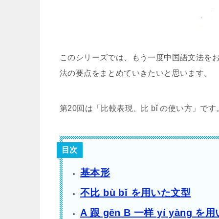
このシリーズでは、もう一度中国語文法をお
法の要点をまとめていきたいと思います。
第20回は「比較表現、比 bǐ の使い方」です
目次
基本形
不比 bù bǐ を用いた文型
A 跟 gēn B 一样 yí yàng 