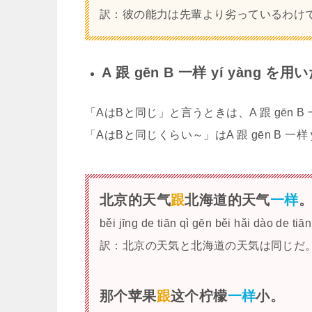
訳：彼の能力は先輩より劣っているわけ
A 跟 gēn B 一样 yí yàng を
「AはBと同じ」と言うときは、A 跟 gēn B 一样
「AはBと同じくらい～」はA 跟 gēn B 一样 
北京的天气
跟
北海道的天气
一样
běi jīng de tiān qì gēn běi hǎi dào de tiān
訳：北京の天気と北海道の天気は同じだ
那个苹果
跟
这个柠檬
一样
小。