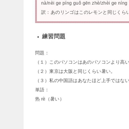
nà/nèi ge píng guǒ gēn zhè/zhèi ge níng
訳：あのリンゴはこのレモンと同じくら
練習問題
問題：
（１）このパソコンはあのパソコンより高
（２）東京は大阪と同じくらい暑い。
（３）私の中国語はあなたほど上手ではな
単語：
热 rè（暑い）