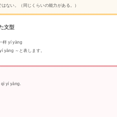
ではない。（同じくらいの能力がある。）
用いた文型
 yí yàng
yí yàng ～と表します。
。
 qì yí yàng.
。