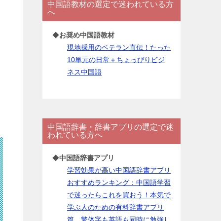
中国語教材の選定で迷われている方
ー
へ
◆
お奨め中国語教材
現地採用のベテラン直伝！たった
10単元の日常＋ちょっぴりビジ
ネス中国語
中国語辞書・辞書アプリの選定で迷
われている方へ
◆
中国語辞書アプリ
学習効果が高い中国語辞書アプリ
おすすめランキング：中国語学習
で迷ったらこれを買おう！本気で
学ぶ人のための有料辞書アプリ
篇。繁体字も英語も同時に勉強し