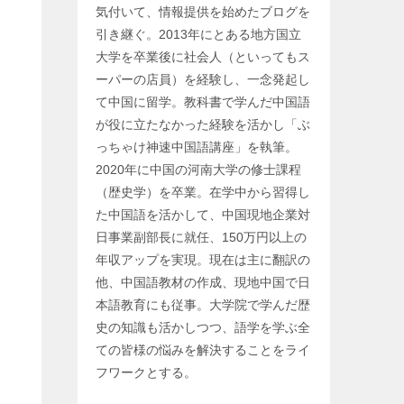
気付いて、情報提供を始めたブログを
引き継ぐ。2013年にとある地方国立
大学を卒業後に社会人（といってもス
ーパーの店員）を経験し、一念発起し
て中国に留学。教科書で学んだ中国語
が役に立たなかった経験を活かし「ぶ
っちゃけ神速中国語講座」を執筆。
2020年に中国の河南大学の修士課程
（歴史学）を卒業。在学中から習得し
た中国語を活かして、中国現地企業対
日事業副部長に就任、150万円以上の
年収アップを実現。現在は主に翻訳の
他、中国語教材の作成、現地中国で日
本語教育にも従事。大学院で学んだ歴
史の知識も活かしつつ、語学を学ぶ全
ての皆様の悩みを解決することをライ
フワークとする。