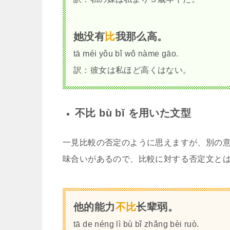
她没有
比
我那么高。
tā méi yǒu bǐ wǒ nàme gāo.
訳：彼女は私ほど高くはない。
不比 bù bǐ を用いた文型
一見比較の否定のように思えますが、別の意味
味合いがあるので、比較に対する否定文と
他的能力
不比
长辈弱。
tā de néng lì bù bǐ zhǎng bèi ruò.