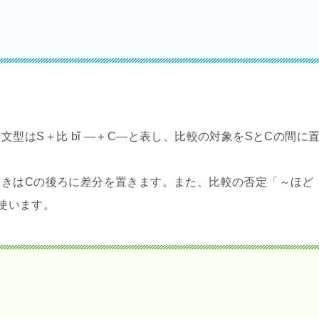
型はS＋比 bǐ ―＋C―と表し、比較の対象をSとCの間に
ときはCの後ろに差分を置きます。また、比較の否定「～ほど
を使います。