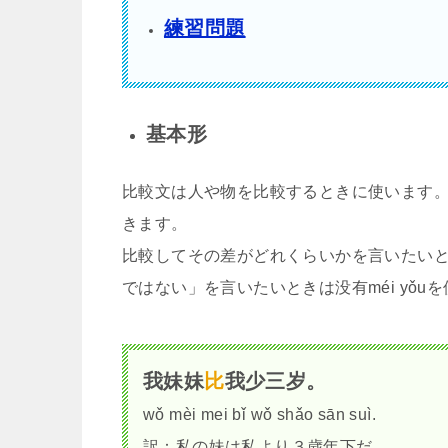
練習問題
基本形
比較文は人や物を比較するときに使います。文
きます。
比較してその差がどれくらいかを言いたい
ではない」を言いたいときは没有méi yǒu
我妹妹
比
我少三岁。
wǒ mèi mei bǐ wǒ shǎo sān suì.
訳：私の妹は私より３歳年下だ。