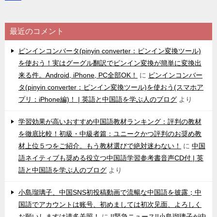
最近のコメント
ピンインコンバータ(pinyin converter：ピンイン変換ツール)
を使おう！実はグーグル翻訳でピンイン変換が簡単に変換出
来る件。Android, iPhone, PC全部OK！
に
ピンインコンバー
タ(pinyin converter：ピンイン変換ツール)を使おう(スマホア
プリ：iPhone編)！ | 英語と中国語を学ぶ人のブログ
より
学習効果が高いおすすめ中国語教材ランキング：評判の教材
を徹底比較！初級・中級者篇：ユニークかつ評判のお奨め教
材上位５つをご紹介。もう教材選びで絶対迷わない！
に
中国
語ネイティブも奨める役立つ中国語学習参考書音声CD付 | 英
語と中国語を学ぶ人のブログ
より
小島瑠璃子、中国SNS初投稿動画で流暢な中国語を披露；中
国語でアカウントは账号、初めましては初次见面、よろしく
お願いしますは请多关照！
に
!!緊急ニュース!!小島瑠璃子が中