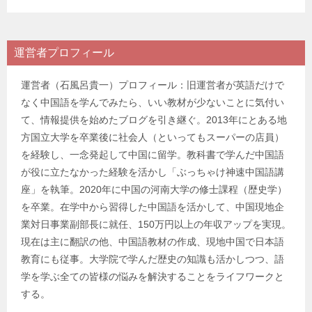
運営者プロフィール
運営者（石風呂貴一）プロフィール：旧運営者が英語だけで
なく中国語を学んでみたら、いい教材が少ないことに気付い
て、情報提供を始めたブログを引き継ぐ。2013年にとある地
方国立大学を卒業後に社会人（といってもスーパーの店員）
を経験し、一念発起して中国に留学。教科書で学んだ中国語
が役に立たなかった経験を活かし「ぶっちゃけ神速中国語講
座」を執筆。2020年に中国の河南大学の修士課程（歴史学）
を卒業。在学中から習得した中国語を活かして、中国現地企
業対日事業副部長に就任、150万円以上の年収アップを実現。
現在は主に翻訳の他、中国語教材の作成、現地中国で日本語
教育にも従事。大学院で学んだ歴史の知識も活かしつつ、語
学を学ぶ全ての皆様の悩みを解決することをライフワークと
する。