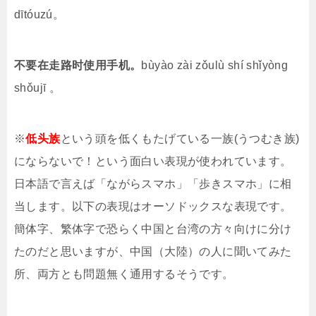
dītóuzú。
不要在走路时使用手机。
bùyào zài zǒulù shí shǐyòng
shǒujī 。
※
低头族
という頭を低くもたげている一族(うつむき族)
にならないで！という面白い表現が使われています。
日本語で言えば「ながらスマホ」「歩きスマホ」に相
当します。以下の表現はオーソドックスな表現です。
簡体字、繁体字で恐らく中国と台湾の方々向けに分け
たのだと思いますが、中国（大陸）の人に聞いてみた
所、両方とも問題無く通用するそうです。