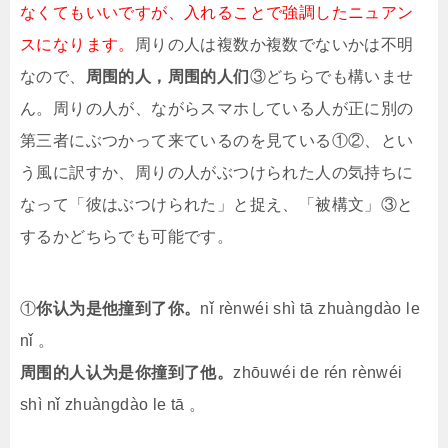
なくてもいいですが、入れることで強調したニュアン
スになります。
周りの人は複数か複数でないかは不明
なので、
周围的人，周围的人们
③どちらでも構いませ
ん。周りの人が、ながらスマホしている人が正に別の
第三者にぶつかって来ているのを見ている①②、とい
う風に訳すか、周りの人がぶつけられた人の気持ちに
なって「彼はぶつけられた」と捉え、「被構文」③と
するかどちらでも可能です。
①
你认为是他撞到了你。
nǐ rènwéi shì tā zhuàngdào le
nǐ 。
周围的人认为是你撞到了他。
zhōuwéi de rén rènwéi
shì nǐ zhuàngdào le tā 。