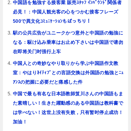
中国語を勉強する接客業 販売ｽﾀｯﾌ ｲﾝﾊﾞｳﾝﾄﾞ関係者
必見！：中国人観光客の心をつかむ接客フレーズ
500で異文化ｺﾐｭﾆｹｰｼｮﾝもばっちり！
駅の公共広告がユニークかつ意外と中国語の勉強に
なる：駆け込み乗車はお止め下さいは中国語で请勿
在即将关门时强行上车
中国人との奇妙なやり取りから学ぶ中国語作文教
室：やはりﾈｲﾃｨﾌﾞとの言語交換は外国語の勉強とﾆｭ
ｱﾝｽの把握に必要だと痛感した件
中国で最も有名な日本語教師笈川さんの中国語もま
た素晴しい！生きた躍動感のある中国語は教科書で
は学べない！这世上没有失败，只有暂时停止成功！
加油！