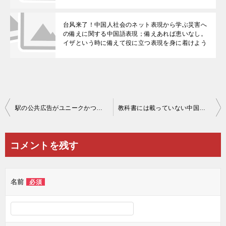
台风来了！中国人社会のネット表現から学ぶ災害へ
の備えに関する中国語表現；備えあれば患いなし。
イザという時に備えて役に立つ表現を身に着けよう
投
駅の公共広告がユニークかつ意外と中国語の勉強になる：駆け込み乗車はお止め下さいは中国語で请勿在即将关门时强行上车
教科書には載っていない中国語表現を覚えて中国語会話と表現のﾚﾍﾞﾙｱｯﾌﾟを図ろう！No11
稿
ナ
コメントを残す
ビ
ゲ
名前
必須
ー
シ
ョ