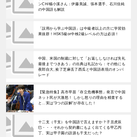
ンCH/楊小溪さん：伊藤美誠、張本選手、石川佳純
の中国語も解説
「誤用から学ぶ中国語」は中級者以上の方に学習効
果抜群！HSK5級or中検2級レベルの方は必須！
中国、米国の制裁に対して「お返ししなければ失礼
最後までつきあう」の出典は礼記から：その他にも
夜郎自大, 捡了芝麻丢了西瓜と中国語表現のオンパ
レード
【緊急特集】高市早苗「存立危機事態」発言で中国
ネット民が大激怒！ しかし怒りの理由を精査する
と…実は“3つの誤解”が存在した！
十二支（干支）を中国語で言えますか？子丑虎辰
巳・・・それから契約書にもよく出てくる甲乙丙
丁、実は甲子園の語源も干支だった？