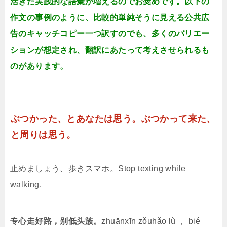
活きた実践的な語彙が増えるのでお奨めです。以下の
作文の事例のように、比較的単純そうに見える公共広
告のキャッチコピー一つ訳すのでも、多くのバリエー
ションが想定され、翻訳にあたって考えさせられるも
のがあります。
ぶつかった、とあなたは思う。ぶつかって来た、
と周りは思う。
止めましょう、歩きスマホ。Stop texting while
walking.
专心走好路，别低头族。
zhuānxīn zǒuhǎo lù ， bié