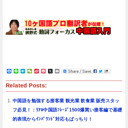
F
L
H
W
S
P
X
E
a
i
a
e
i
o
m
c
n
t
C
n
c
a
Related Posts:
e
e
e
h
a
k
i
b
n
a
W
e
l
o
a
t
e
t
o
i
中国語を勉強する接客業 観光業 飲食業 販売スタッ
k
b
o
フ必見！：ﾘｱﾙ中国語ﾌﾚｰｽﾞ1500爆買い接客編で基礎
的表現からｲﾝﾊﾞｳﾝﾄﾞ対応もばっちり！