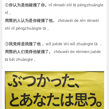
②
你认为是他碰撞了你。
nǐ rènwéi shì tā pèngzhuàngle
nǐ 。
周围的人认为是你碰撞了他。
zhōuwéi de rén rènwéi
shì nǐ pèngzhuàngle tā 。
③
我觉得是我撞了他，
wǒ juéde shì wǒ zhuàngle tā ，
周围的人们觉得他被撞了。
zhōuwéi de rénmen juéde
tā bèi zhuàngle 。