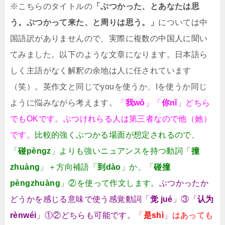
※こちらのタイトルの
「ぶつかった、とあなたは思
う。ぶつかって来た、と周りは思う。」
については中
国語訳がありませんので、実際に複数の中国人に聞い
てみました。以下のような文章になります。日本語ら
しく主語がなく解釈の余地は人に任されています
（笑）。英作文と同じでyouを使うか、Iを使うか同じ
ように悩みながら考えます。
「
我wǒ
」「
你nǐ
」どちら
でもOKです。ぶつけれらる人は第三者なので他（她）
です。
比較的強くぶつかる場面が想定されるので、
「
碰pèngz
」よりも強いニュアンスを持つ動詞「
撞
zhuàng
」＋方向補語「
到dào
」か、「
碰撞
pèngzhuàng
」②を使って作文します。
ぶつかったか
どうかを感じる意味で使う感覚動詞「
觉 jué
」③「
认为
rènwéi
」①②どちらも可能です。
「
是shì
」はあっても