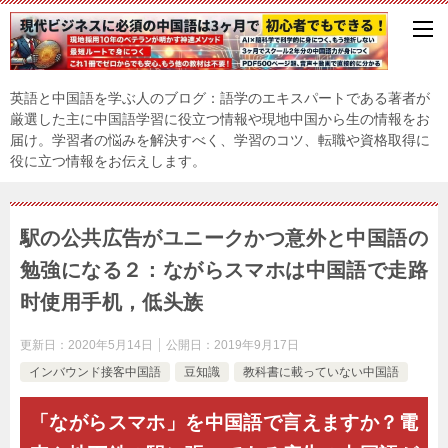
英語と中国語を学ぶ人のブログ：語学のエキスパートである著者が
厳選した主に中国語学習に役立つ情報や現地中国から生の情報をお
届け。学習者の悩みを解決すべく、学習のコツ、転職や資格取得に
役に立つ情報をお伝えします。
駅の公共広告がユニークかつ意外と中国語の
勉強になる２：ながらスマホは中国語で走路
时使用手机，低头族
更新日：
2020年5月14日
公開日：
2019年9月17日
インバウンド接客中国語
豆知識
教科書に載っていない中国語
「ながらスマホ」を中国語で言えますか？
電