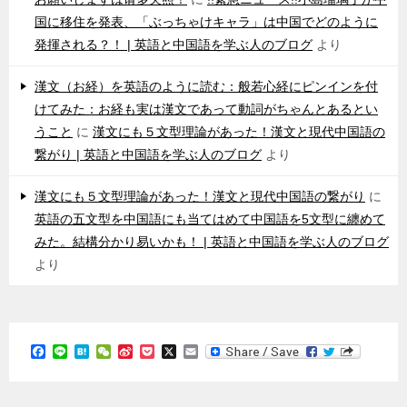
国に移住を発表、「ぶっちゃけキャラ」は中国でどのように
発揮される？！ | 英語と中国語を学ぶ人のブログ
より
漢文（お経）を英語のように読む：般若心経にピンインを付
けてみた：お経も実は漢文であって動詞がちゃんとあるとい
うこと
に
漢文にも５文型理論があった！漢文と現代中国語の
繋がり | 英語と中国語を学ぶ人のブログ
より
漢文にも５文型理論があった！漢文と現代中国語の繋がり
に
英語の五文型を中国語にも当てはめて中国語を5文型に纏めて
みた。結構分かり易いかも！ | 英語と中国語を学ぶ人のブログ
より
F
L
H
W
S
P
X
E
a
i
a
e
i
o
m
c
n
t
C
n
c
a
e
e
e
h
a
k
i